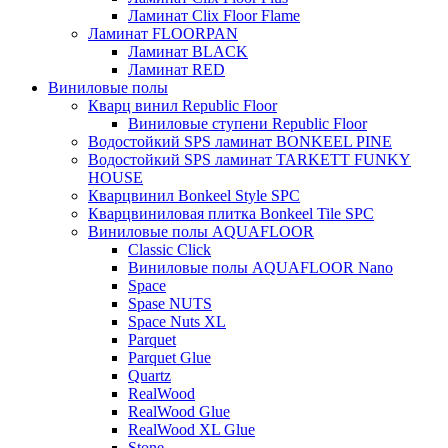
Ламинат Clix Floor Flame
Ламинат FLOORPAN
Ламинат BLACK
Ламинат RED
Виниловые полы
Кварц винил Republic Floor
Виниловые ступени Republic Floor
Водостойкий SPS ламинат BONKEEL PINE
Водостойкий SPS ламинат TARKETT FUNKY
HOUSE
Кварцвинил Bonkeel Style SPC
Кварцвиниловая плитка Bonkeel Tile SPC
Виниловые полы AQUAFLOOR
Classic Click
Виниловые полы AQUAFLOOR Nano
Space
Spase NUTS
Space Nuts XL
Parquet
Parquet Glue
Quartz
RealWood
RealWood Glue
RealWood XL Glue
Stone