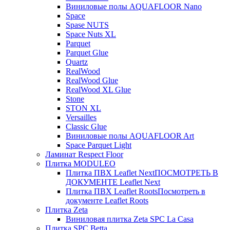
Виниловые полы AQUAFLOOR Nano
Space
Spase NUTS
Space Nuts XL
Parquet
Parquet Glue
Quartz
RealWood
RealWood Glue
RealWood XL Glue
Stone
STON XL
Versailles
Classic Glue
Виниловые полы AQUAFLOOR Art
Space Parquet Light
Ламинат Respect Floor
Плитка MODULEO
Плитка ПВХ Leaflet Next
ПОСМОТРЕТЬ В
ДОКУМЕНТЕ Leaflet Next
Плитка ПВХ Leaflet Roots
Посмотреть в
документе Leaflet Roots
Плитка Zeta
Виниловая плитка Zeta SPC La Casa
Плитка SPC Betta