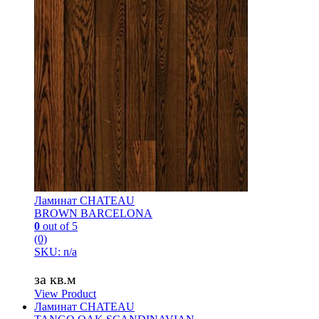
Ламинат CHATEAU
BROWN BARCELONA
0
out of 5
(0)
SKU: n/a
за кв.м
View Product
Ламинат CHATEAU