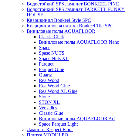
Водостойкий SPS ламинат BONKEEL PINE
Водостойкий SPS ламинат TARKETT FUNKY
HOUSE
Кварцвинил Bonkeel Style SPC
Кварцвиниловая плитка Bonkeel Tile SPC
Виниловые полы AQUAFLOOR
Classic Click
Виниловые полы AQUAFLOOR Nano
Space
Spase NUTS
Space Nuts XL
Parquet
Parquet Glue
Quartz
RealWood
RealWood Glue
RealWood XL Glue
Stone
STON XL
Versailles
Classic Glue
Виниловые полы AQUAFLOOR Art
Space Parquet Light
Ламинат Respect Floor
Плитка MODULEO