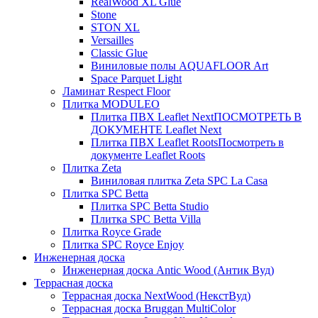
RealWood XL Glue
Stone
STON XL
Versailles
Classic Glue
Виниловые полы AQUAFLOOR Art
Space Parquet Light
Ламинат Respect Floor
Плитка MODULEO
Плитка ПВХ Leaflet Next
ПОСМОТРЕТЬ В
ДОКУМЕНТЕ Leaflet Next
Плитка ПВХ Leaflet Roots
Посмотреть в
документе Leaflet Roots
Плитка Zeta
Виниловая плитка Zeta SPC La Casa
Плитка SPC Betta
Плитка SPC Betta Studio
Плитка SPC Betta Villa
Плитка Royce Grade
Плитка SPC Royce Enjoy
Инженерная доска
Инженерная доска Antic Wood (Антик Вуд)
Террасная доска
Террасная доска NextWood (НекстВуд)
Террасная доска Bruggan MultiColor