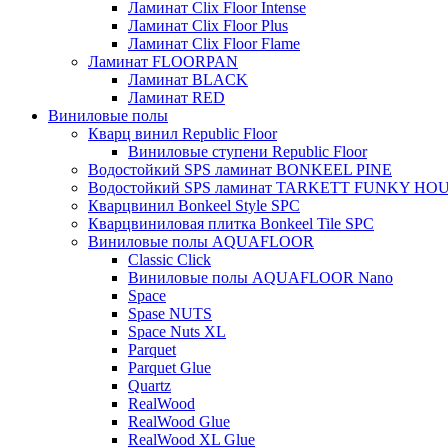
Ламинат Clix Floor Intense
Ламинат Clix Floor Plus
Ламинат Clix Floor Flame
Ламинат FLOORPAN
Ламинат BLACK
Ламинат RED
Виниловые полы
Кварц винил Republic Floor
Виниловые ступени Republic Floor
Водостойкий SPS ламинат BONKEEL PINE
Водостойкий SPS ламинат TARKETT FUNKY HO
Кварцвинил Bonkeel Style SPC
Кварцвиниловая плитка Bonkeel Tile SPC
Виниловые полы AQUAFLOOR
Classic Click
Виниловые полы AQUAFLOOR Nano
Space
Spase NUTS
Space Nuts XL
Parquet
Parquet Glue
Quartz
RealWood
RealWood Glue
RealWood XL Glue