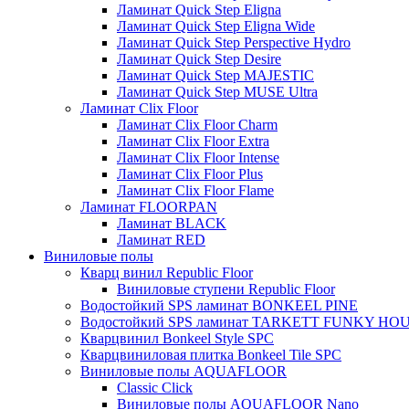
Ламинат Quick Step Eligna
Ламинат Quick Step Eligna Wide
Ламинат Quick Step Perspective Hydro
Ламинат Quick Step Desire
Ламинат Quick Step MAJESTIC
Ламинат Quick Step MUSE Ultra
Ламинат Clix Floor
Ламинат Clix Floor Charm
Ламинат Clix Floor Extra
Ламинат Clix Floor Intense
Ламинат Clix Floor Plus
Ламинат Clix Floor Flame
Ламинат FLOORPAN
Ламинат BLACK
Ламинат RED
Виниловые полы
Кварц винил Republic Floor
Виниловые ступени Republic Floor
Водостойкий SPS ламинат BONKEEL PINE
Водостойкий SPS ламинат TARKETT FUNKY HO
Кварцвинил Bonkeel Style SPC
Кварцвиниловая плитка Bonkeel Tile SPC
Виниловые полы AQUAFLOOR
Classic Click
Виниловые полы AQUAFLOOR Nano