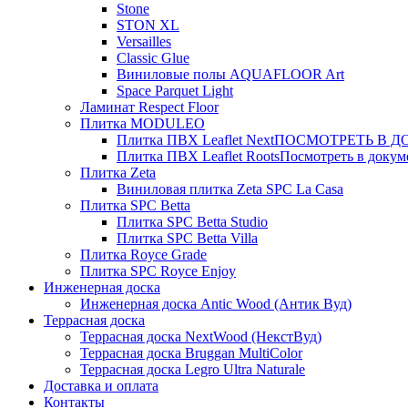
Stone
STON XL
Versailles
Classic Glue
Виниловые полы AQUAFLOOR Art
Space Parquet Light
Ламинат Respect Floor
Плитка MODULEO
Плитка ПВХ Leaflet Next
ПОСМОТРЕТЬ В ДОК
Плитка ПВХ Leaflet Roots
Посмотреть в докуме
Плитка Zeta
Виниловая плитка Zeta SPC La Casa
Плитка SPC Betta
Плитка SPC Betta Studio
Плитка SPC Betta Villa
Плитка Royce Grade
Плитка SPC Royce Enjoy
Инженерная доска
Инженерная доска Antic Wood (Антик Вуд)
Террасная доска
Террасная доска NextWood (НекстВуд)
Террасная доска Bruggan MultiColor
Террасная доска Legro Ultra Naturale
Доставка и оплата
Контакты