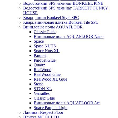
Водостойкий SPS ламинат BONKEEL PINE
Водостойкий SPS ламинат TARKETT FUNKY
HOUSE
Кварцвинил Bonkeel Style SPC
Кварцвиниловая плитка Bonkeel Tile SPC
Виниловые полы AQUAFLOOR
Classic Click
Виниловые полы AQUAFLOOR Nano
Space
Spase NUTS
Space Nuts XL
Parquet
Parquet Glue
Quartz
RealWood
RealWood Glue
RealWood XL Glue
Stone
STON XL
Versailles
Classic Glue
Виниловые полы AQUAFLOOR Art
Space Parquet Light
Ламинат Respect Floor
Плитка MODULEO