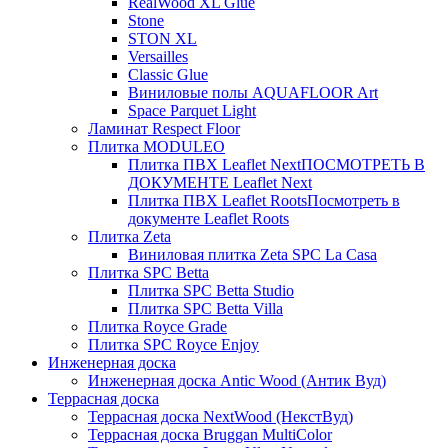
RealWood XL Glue
Stone
STON XL
Versailles
Classic Glue
Виниловые полы AQUAFLOOR Art
Space Parquet Light
Ламинат Respect Floor
Плитка MODULEO
Плитка ПВХ Leaflet Next
ПОСМОТРЕТЬ В
ДОКУМЕНТЕ Leaflet Next
Плитка ПВХ Leaflet Roots
Посмотреть в
документе Leaflet Roots
Плитка Zeta
Виниловая плитка Zeta SPC La Casa
Плитка SPC Betta
Плитка SPC Betta Studio
Плитка SPC Betta Villa
Плитка Royce Grade
Плитка SPC Royce Enjoy
Инженерная доска
Инженерная доска Antic Wood (Антик Вуд)
Террасная доска
Террасная доска NextWood (НекстВуд)
Террасная доска Bruggan MultiColor