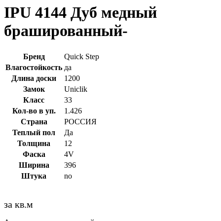
IPU 4144 Дуб медный
брашированный-
Бренд
Quick Step
Влагостойкость
да
Длина доски
1200
Замок
Uniclik
Класс
33
Кол-во в уп.
1.426
Страна
РОССИЯ
Теплый пол
Да
Толщина
12
Фаска
4V
Ширина
396
Штука
no
за кв.м