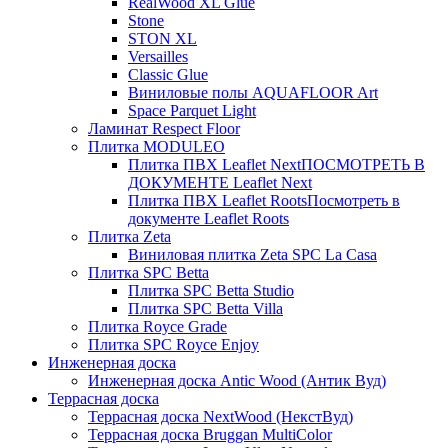
RealWood XL Glue
Stone
STON XL
Versailles
Classic Glue
Виниловые полы AQUAFLOOR Art
Space Parquet Light
Ламинат Respect Floor
Плитка MODULEO
Плитка ПВХ Leaflet Next
ПОСМОТРЕТЬ В
ДОКУМЕНТЕ Leaflet Next
Плитка ПВХ Leaflet Roots
Посмотреть в
документе Leaflet Roots
Плитка Zeta
Виниловая плитка Zeta SPC La Casa
Плитка SPC Betta
Плитка SPC Betta Studio
Плитка SPC Betta Villa
Плитка Royce Grade
Плитка SPC Royce Enjoy
Инженерная доска
Инженерная доска Antic Wood (Антик Вуд)
Террасная доска
Террасная доска NextWood (НекстВуд)
Террасная доска Bruggan MultiColor