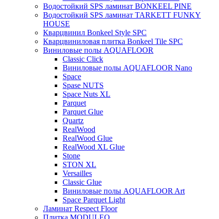
Водостойкий SPS ламинат BONKEEL PINE
Водостойкий SPS ламинат TARKETT FUNKY
HOUSE
Кварцвинил Bonkeel Style SPC
Кварцвиниловая плитка Bonkeel Tile SPC
Виниловые полы AQUAFLOOR
Classic Click
Виниловые полы AQUAFLOOR Nano
Space
Spase NUTS
Space Nuts XL
Parquet
Parquet Glue
Quartz
RealWood
RealWood Glue
RealWood XL Glue
Stone
STON XL
Versailles
Classic Glue
Виниловые полы AQUAFLOOR Art
Space Parquet Light
Ламинат Respect Floor
Плитка MODULEO