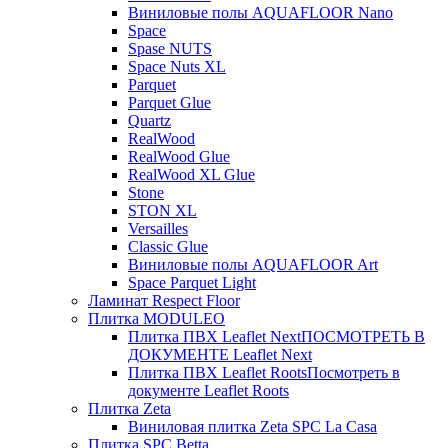
Виниловые полы AQUAFLOOR Nano
Space
Spase NUTS
Space Nuts XL
Parquet
Parquet Glue
Quartz
RealWood
RealWood Glue
RealWood XL Glue
Stone
STON XL
Versailles
Classic Glue
Виниловые полы AQUAFLOOR Art
Space Parquet Light
Ламинат Respect Floor
Плитка MODULEO
Плитка ПВХ Leaflet Next
ПОСМОТРЕТЬ В
ДОКУМЕНТЕ Leaflet Next
Плитка ПВХ Leaflet Roots
Посмотреть в
документе Leaflet Roots
Плитка Zeta
Виниловая плитка Zeta SPC La Casa
Плитка SPC Betta