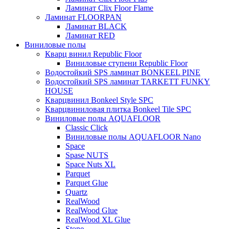
Ламинат Clix Floor Flame
Ламинат FLOORPAN
Ламинат BLACK
Ламинат RED
Виниловые полы
Кварц винил Republic Floor
Виниловые ступени Republic Floor
Водостойкий SPS ламинат BONKEEL PINE
Водостойкий SPS ламинат TARKETT FUNKY
HOUSE
Кварцвинил Bonkeel Style SPC
Кварцвиниловая плитка Bonkeel Tile SPC
Виниловые полы AQUAFLOOR
Classic Click
Виниловые полы AQUAFLOOR Nano
Space
Spase NUTS
Space Nuts XL
Parquet
Parquet Glue
Quartz
RealWood
RealWood Glue
RealWood XL Glue
Stone