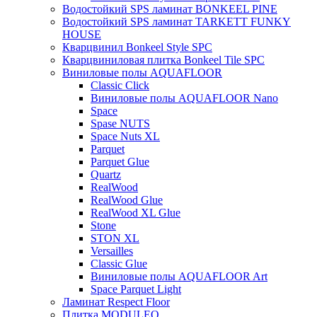
Водостойкий SPS ламинат BONKEEL PINE
Водостойкий SPS ламинат TARKETT FUNKY
HOUSE
Кварцвинил Bonkeel Style SPC
Кварцвиниловая плитка Bonkeel Tile SPC
Виниловые полы AQUAFLOOR
Classic Click
Виниловые полы AQUAFLOOR Nano
Space
Spase NUTS
Space Nuts XL
Parquet
Parquet Glue
Quartz
RealWood
RealWood Glue
RealWood XL Glue
Stone
STON XL
Versailles
Classic Glue
Виниловые полы AQUAFLOOR Art
Space Parquet Light
Ламинат Respect Floor
Плитка MODULEO