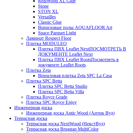
RealWood XL Glue
Stone
STON XL
Versailles
Classic Glue
Виниловые полы AQUAFLOOR Art
Space Parquet Light
Ламинат Respect Floor
Плитка MODULEO
Плитка ПВХ Leaflet Next
ПОСМОТРЕТЬ В
ДОКУМЕНТЕ Leaflet Next
Плитка ПВХ Leaflet Roots
Посмотреть в
документе Leaflet Roots
Плитка Zeta
Виниловая плитка Zeta SPC La Casa
Плитка SPC Betta
Плитка SPC Betta Studio
Плитка SPC Betta Villa
Плитка Royce Grade
Плитка SPC Royce Enjoy
Инженерная доска
Инженерная доска Antic Wood (Антик Вуд)
Террасная доска
Террасная доска NextWood (НекстВуд)
Террасная доска Bruggan MultiColor