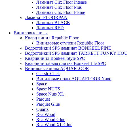
Ламинат Clix Floor Intense
Ламинат Clix Floor Plus
Ламинат Clix Floor Flame
Ламинат FLOORPAN
Ламинат BLACK
Ламинат RED
Виниловые полы
Кварц винил Republic Floor
Виниловые ступени Republic Floor
Водостойкий SPS ламинат BONKEEL PINE
Водостойкий SPS ламинат TARKETT FUNKY HO
Кварцвинил Bonkeel Style SPC
Кварцвиниловая плитка Bonkeel Tile SPC
Виниловые полы AQUAFLOOR
Classic Click
Виниловые полы AQUAFLOOR Nano
Space
Spase NUTS
Space Nuts XL
Parquet
Parquet Glue
Quartz
RealWood
RealWood Glue
RealWood XL Glue