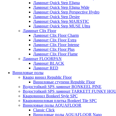
Ламинат Quick Step Eligna
Ламинат Quick Step Eligna Wide
Ламинат Quick Step Perspective Hydro
Ламинат Quick Step Desire
Ламинат Quick Step MAJESTIC
Ламинат Quick Step MUSE Ultra
Ламинат Clix Floor
Ламинат Clix Floor Charm
Ламинат Clix Floor Extra
Ламинат Clix Floor Intense
Ламинат Clix Floor Plus
Ламинат Clix Floor Flame
Ламинат FLOORPAN
Ламинат BLACK
Ламинат RED
Виниловые полы
Кварц винил Republic Floor
Виниловые ступени Republic Floor
Водостойкий SPS ламинат BONKEEL PINE
Водостойкий SPS ламинат TARKETT FUNKY HO
Кварцвинил Bonkeel Style SPC
Кварцвиниловая плитка Bonkeel Tile SPC
Виниловые полы AQUAFLOOR
Classic Click
Виниловые полы AQUAFLOOR Nano