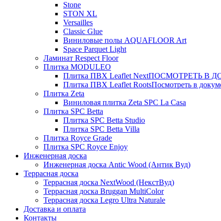
Stone
STON XL
Versailles
Classic Glue
Виниловые полы AQUAFLOOR Art
Space Parquet Light
Ламинат Respect Floor
Плитка MODULEO
Плитка ПВХ Leaflet Next
ПОСМОТРЕТЬ В ДОК
Плитка ПВХ Leaflet Roots
Посмотреть в докуме
Плитка Zeta
Виниловая плитка Zeta SPC La Casa
Плитка SPC Betta
Плитка SPC Betta Studio
Плитка SPC Betta Villa
Плитка Royce Grade
Плитка SPC Royce Enjoy
Инженерная доска
Инженерная доска Antic Wood (Антик Вуд)
Террасная доска
Террасная доска NextWood (НекстВуд)
Террасная доска Bruggan MultiColor
Террасная доска Legro Ultra Naturale
Доставка и оплата
Контакты