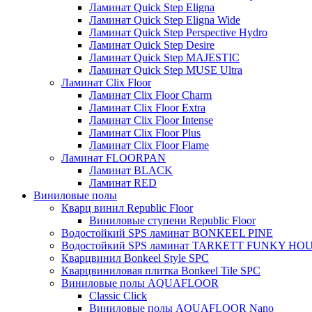
Ламинат Quick Step Eligna
Ламинат Quick Step Eligna Wide
Ламинат Quick Step Perspective Hydro
Ламинат Quick Step Desire
Ламинат Quick Step MAJESTIC
Ламинат Quick Step MUSE Ultra
Ламинат Clix Floor
Ламинат Clix Floor Charm
Ламинат Clix Floor Extra
Ламинат Clix Floor Intense
Ламинат Clix Floor Plus
Ламинат Clix Floor Flame
Ламинат FLOORPAN
Ламинат BLACK
Ламинат RED
Виниловые полы
Кварц винил Republic Floor
Виниловые ступени Republic Floor
Водостойкий SPS ламинат BONKEEL PINE
Водостойкий SPS ламинат TARKETT FUNKY HO
Кварцвинил Bonkeel Style SPC
Кварцвиниловая плитка Bonkeel Tile SPC
Виниловые полы AQUAFLOOR
Classic Click
Виниловые полы AQUAFLOOR Nano