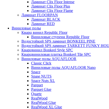
Ламинат Clix Floor Intense
Ламинат Clix Floor Plus
Ламинат Clix Floor Flame
Ламинат FLOORPAN
Ламинат BLACK
Ламинат RED
Виниловые полы
Кварц винил Republic Floor
Виниловые ступени Republic Floor
Водостойкий SPS ламинат BONKEEL PINE
Водостойкий SPS ламинат TARKETT FUNKY HO
Кварцвинил Bonkeel Style SPC
Кварцвиниловая плитка Bonkeel Tile SPC
Виниловые полы AQUAFLOOR
Classic Click
Виниловые полы AQUAFLOOR Nano
Space
Spase NUTS
Space Nuts XL
Parquet
Parquet Glue
Quartz
RealWood
RealWood Glue
RealWood XL Glue