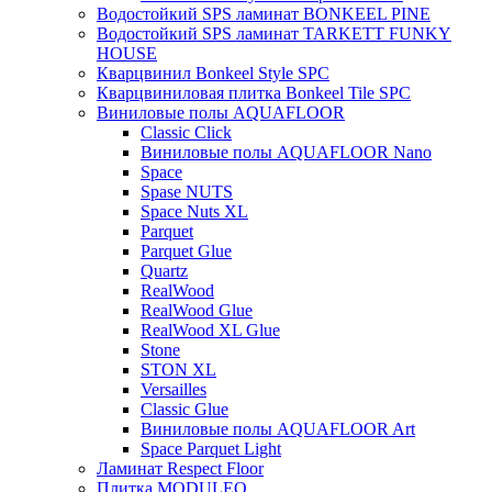
Водостойкий SPS ламинат BONKEEL PINE
Водостойкий SPS ламинат TARKETT FUNKY
HOUSE
Кварцвинил Bonkeel Style SPC
Кварцвиниловая плитка Bonkeel Tile SPC
Виниловые полы AQUAFLOOR
Classic Click
Виниловые полы AQUAFLOOR Nano
Space
Spase NUTS
Space Nuts XL
Parquet
Parquet Glue
Quartz
RealWood
RealWood Glue
RealWood XL Glue
Stone
STON XL
Versailles
Classic Glue
Виниловые полы AQUAFLOOR Art
Space Parquet Light
Ламинат Respect Floor
Плитка MODULEO