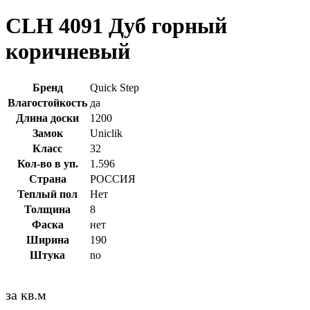
CLH 4091 Дуб горный
коричневый
Бренд
Quick Step
Влагостойкость
да
Длина доски
1200
Замок
Uniclik
Класс
32
Кол-во в уп.
1.596
Страна
РОССИЯ
Теплый пол
Нет
Толщина
8
Фаска
нет
Ширина
190
Штука
no
за кв.м