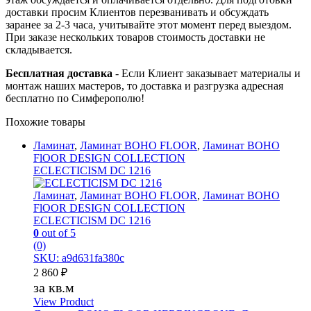
доставки просим Клиентов перезванивать и обсуждать
заранее за 2-3 часа, учитывайте этот момент перед выездом.
При заказе нескольких товаров стоимость доставки не
складывается.
Бесплатная доставка
- Если Клиент заказывает материалы и
монтаж наших мастеров, то доставка и разгрузка адресная
бесплатно по Симферополю!
Похожие товары
Ламинат
,
Ламинат BOHO FLOOR
,
Ламинат BOHO
FlOOR DESIGN COLLECTION
ECLECTICISM DC 1216
Ламинат
,
Ламинат BOHO FLOOR
,
Ламинат BOHO
FlOOR DESIGN COLLECTION
ECLECTICISM DC 1216
0
out of 5
(0)
SKU: a9d631fa380c
2 860
₽
за кв.м
View Product