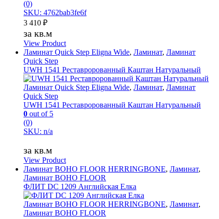
(0)
SKU: 4762bab3fe6f
3 410
₽
за кв.м
View Product
Ламинат Quick Step Eligna Wide
,
Ламинат
,
Ламинат
Quick Step
UWH 1541 Реставророванный Каштан Натуральный
Ламинат Quick Step Eligna Wide
,
Ламинат
,
Ламинат
Quick Step
UWH 1541 Реставророванный Каштан Натуральный
0
out of 5
(0)
SKU: n/a
за кв.м
View Product
Ламинат BOHO FLOOR HERRINGBONE
,
Ламинат
,
Ламинат BOHO FLOOR
ФЛИТ DC 1209 Английская Елка
Ламинат BOHO FLOOR HERRINGBONE
,
Ламинат
,
Ламинат BOHO FLOOR