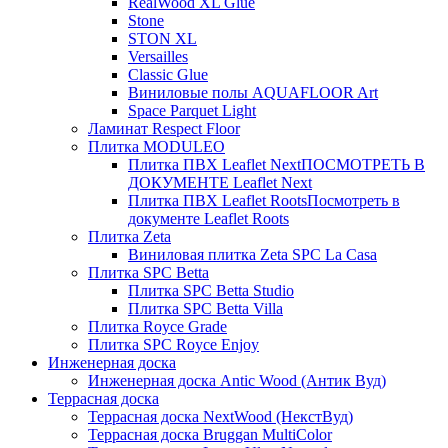
RealWood XL Glue
Stone
STON XL
Versailles
Classic Glue
Виниловые полы AQUAFLOOR Art
Space Parquet Light
Ламинат Respect Floor
Плитка MODULEO
Плитка ПВХ Leaflet Next
ПОСМОТРЕТЬ В
ДОКУМЕНТЕ Leaflet Next
Плитка ПВХ Leaflet Roots
Посмотреть в
документе Leaflet Roots
Плитка Zeta
Виниловая плитка Zeta SPC La Casa
Плитка SPC Betta
Плитка SPC Betta Studio
Плитка SPC Betta Villa
Плитка Royce Grade
Плитка SPC Royce Enjoy
Инженерная доска
Инженерная доска Antic Wood (Антик Вуд)
Террасная доска
Террасная доска NextWood (НекстВуд)
Террасная доска Bruggan MultiColor