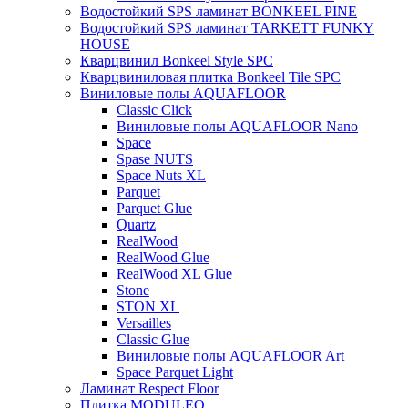
Водостойкий SPS ламинат BONKEEL PINE
Водостойкий SPS ламинат TARKETT FUNKY
HOUSE
Кварцвинил Bonkeel Style SPC
Кварцвиниловая плитка Bonkeel Tile SPC
Виниловые полы AQUAFLOOR
Classic Click
Виниловые полы AQUAFLOOR Nano
Space
Spase NUTS
Space Nuts XL
Parquet
Parquet Glue
Quartz
RealWood
RealWood Glue
RealWood XL Glue
Stone
STON XL
Versailles
Classic Glue
Виниловые полы AQUAFLOOR Art
Space Parquet Light
Ламинат Respect Floor
Плитка MODULEO