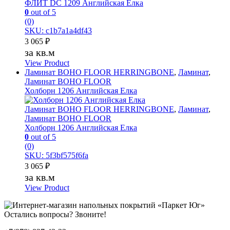
ФЛИТ DC 1209 Английская Елка
0
out of 5
(0)
SKU: c1b7a1a4df43
3 065
₽
за кв.м
View Product
Ламинат BOHO FLOOR HERRINGBONE
,
Ламинат
,
Ламинат BOHO FLOOR
Холборн 1206 Английская Елка
Ламинат BOHO FLOOR HERRINGBONE
,
Ламинат
,
Ламинат BOHO FLOOR
Холборн 1206 Английская Елка
0
out of 5
(0)
SKU: 5f3bf575f6fa
3 065
₽
за кв.м
View Product
Остались вопросы? Звоните!