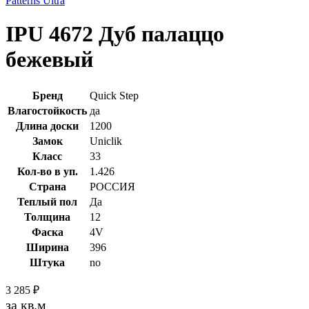
Patterns Ultra
IPU 4672 Дуб палаццо
бежевый
Бренд
Quick Step
Влагостойкость
да
Длина доски
1200
Замок
Uniclik
Класс
33
Кол-во в уп.
1.426
Страна
РОССИЯ
Теплый пол
Да
Толщина
12
Фаска
4V
Ширина
396
Штука
no
3 285
₽
за кв.м