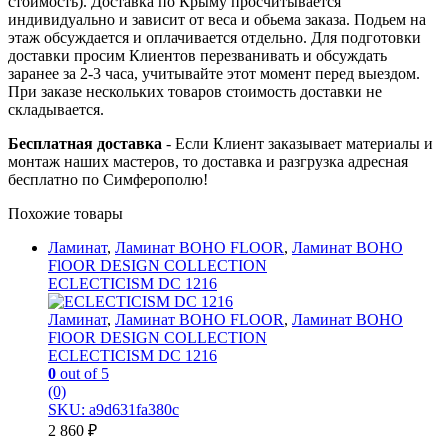
стоимость). Доставка по Крыму просчитывается
индивидуально и зависит от веса и обьема заказа. Подьем на
этаж обсуждается и оплачивается отдельно. Для подготовки
доставки просим Клиентов перезванивать и обсуждать
заранее за 2-3 часа, учитывайте этот момент перед выездом.
При заказе нескольких товаров стоимость доставки не
складывается.
Бесплатная доставка
- Если Клиент заказывает материалы и
монтаж наших мастеров, то доставка и разгрузка адресная
бесплатно по Симферополю!
Похожие товары
Ламинат
,
Ламинат BOHO FLOOR
,
Ламинат BOHO
FlOOR DESIGN COLLECTION
ECLECTICISM DC 1216
Ламинат
,
Ламинат BOHO FLOOR
,
Ламинат BOHO
FlOOR DESIGN COLLECTION
ECLECTICISM DC 1216
0
out of 5
(0)
SKU: a9d631fa380c
2 860
₽