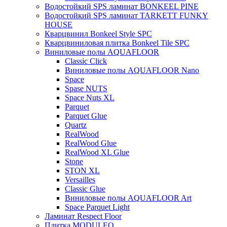
Водостойкий SPS ламинат BONKEEL PINE
Водостойкий SPS ламинат TARKETT FUNKY
HOUSE
Кварцвинил Bonkeel Style SPC
Кварцвиниловая плитка Bonkeel Tile SPC
Виниловые полы AQUAFLOOR
Classic Click
Виниловые полы AQUAFLOOR Nano
Space
Spase NUTS
Space Nuts XL
Parquet
Parquet Glue
Quartz
RealWood
RealWood Glue
RealWood XL Glue
Stone
STON XL
Versailles
Classic Glue
Виниловые полы AQUAFLOOR Art
Space Parquet Light
Ламинат Respect Floor
Плитка MODULEO