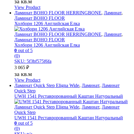
за кв.м
View Product
Ламинат BOHO FLOOR HERRINGBONE
,
Ламинат
,
Ламинат BOHO FLOOR
Холборн 1206 Английская Елка
Ламинат BOHO FLOOR HERRINGBONE
,
Ламинат
,
Ламинат BOHO FLOOR
Холборн 1206 Английская Елка
0
out of 5
(0)
SKU: 5f3bf575f6fa
3 065
₽
за кв.м
View Product
Ламинат Quick Step Eligna Wide
,
Ламинат
,
Ламинат
Quick Step
UWH 1541 Реставророванный Каштан Натуральный
Ламинат Quick Step Eligna Wide
,
Ламинат
,
Ламинат
Quick Step
UWH 1541 Реставророванный Каштан Натуральный
0
out of 5
(0)
SKU: n/a