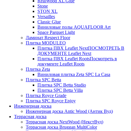
RealWood XL Glue
Stone
STON XL
Versailles
Classic Glue
Виниловые полы AQUAFLOOR Art
Space Parquet Light
Ламинат Respect Floor
Плитка MODULEO
Плитка ПВХ Leaflet Next
ПОСМОТРЕТЬ В
ДОКУМЕНТЕ Leaflet Next
Плитка ПВХ Leaflet Roots
Посмотреть в
документе Leaflet Roots
Плитка Zeta
Виниловая плитка Zeta SPC La Casa
Плитка SPC Betta
Плитка SPC Betta Studio
Плитка SPC Betta Villa
Плитка Royce Grade
Плитка SPC Royce Enjoy
Инженерная доска
Инженерная доска Antic Wood (Антик Вуд)
Террасная доска
Террасная доска NextWood (НекстВуд)
Террасная доска Bruggan MultiColor