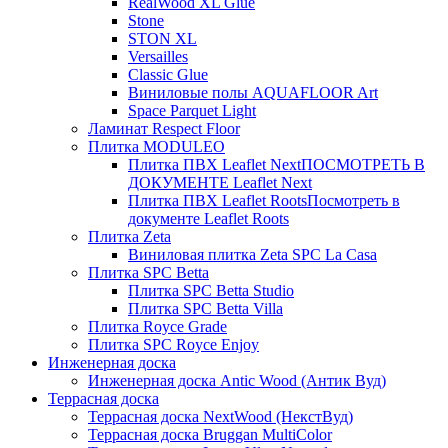
RealWood XL Glue
Stone
STON XL
Versailles
Classic Glue
Виниловые полы AQUAFLOOR Art
Space Parquet Light
Ламинат Respect Floor
Плитка MODULEO
Плитка ПВХ Leaflet Next
ПОСМОТРЕТЬ В
ДОКУМЕНТЕ Leaflet Next
Плитка ПВХ Leaflet Roots
Посмотреть в
документе Leaflet Roots
Плитка Zeta
Виниловая плитка Zeta SPC La Casa
Плитка SPC Betta
Плитка SPC Betta Studio
Плитка SPC Betta Villa
Плитка Royce Grade
Плитка SPC Royce Enjoy
Инженерная доска
Инженерная доска Antic Wood (Антик Вуд)
Террасная доска
Террасная доска NextWood (НекстВуд)
Террасная доска Bruggan MultiColor