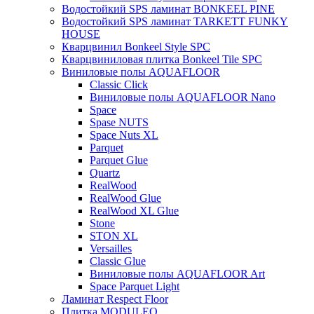
Водостойкий SPS ламинат BONKEEL PINE
Водостойкий SPS ламинат TARKETT FUNKY
HOUSE
Кварцвинил Bonkeel Style SPC
Кварцвиниловая плитка Bonkeel Tile SPC
Виниловые полы AQUAFLOOR
Classic Click
Виниловые полы AQUAFLOOR Nano
Space
Spase NUTS
Space Nuts XL
Parquet
Parquet Glue
Quartz
RealWood
RealWood Glue
RealWood XL Glue
Stone
STON XL
Versailles
Classic Glue
Виниловые полы AQUAFLOOR Art
Space Parquet Light
Ламинат Respect Floor
Плитка MODULEO