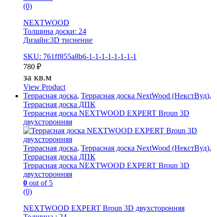
(0)
NEXTWOOD
Толщина доски: 24
Дизайн:3D тиснение
SKU: 761ff855a8b6-1-1-1-1-1-1-1-1
780
₽
за кв.м
View Product
Террасная доска
,
Террасная доска NextWood (НекстВуд)
,
Террасная доска ДПК
Террасная доска NEXTWOOD EXPERT Broun 3D
двухсторонняя
Террасная доска
,
Террасная доска NextWood (НекстВуд)
,
Террасная доска ДПК
Террасная доска NEXTWOOD EXPERT Broun 3D
двухсторонняя
0
out of 5
(0)
NEXTWOOD EXPERT Broun 3D двухсторонняя
Толщина : 24