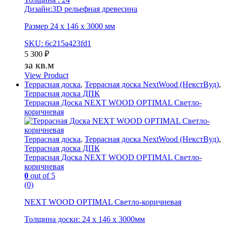
Дизайн:3D рельефная древесина
Размер 24 х 146 х 3000 мм
SKU: 6c215a423fd1
5 300
₽
за кв.м
View Product
Террасная доска
,
Террасная доска NextWood (НекстВуд)
,
Террасная доска ДПК
Террасная Доска NEXT WOOD OPTIMAL Светло-
коричневая
Террасная доска
,
Террасная доска NextWood (НекстВуд)
,
Террасная доска ДПК
Террасная Доска NEXT WOOD OPTIMAL Светло-
коричневая
0
out of 5
(0)
NEXT WOOD OPTIMAL Светло-коричневая
Толщина доски: 24 х 146 х 3000мм