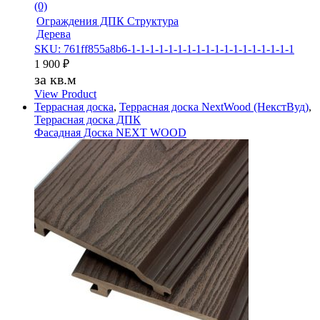
(0)
Ограждения ДПК Структура
Дерева
SKU: 761ff855a8b6-1-1-1-1-1-1-1-1-1-1-1-1-1-1-1-1-1-1
1 900
₽
за кв.м
View Product
Террасная доска
,
Террасная доска NextWood (НекстВуд)
,
Террасная доска ДПК
Фасадная Доска NEXT WOOD