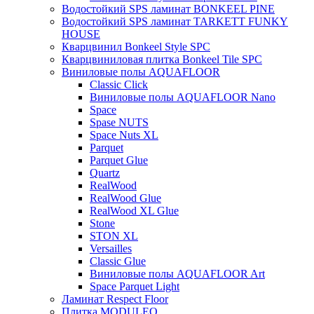
Водостойкий SPS ламинат BONKEEL PINE
Водостойкий SPS ламинат TARKETT FUNKY
HOUSE
Кварцвинил Bonkeel Style SPC
Кварцвиниловая плитка Bonkeel Tile SPC
Виниловые полы AQUAFLOOR
Classic Click
Виниловые полы AQUAFLOOR Nano
Space
Spase NUTS
Space Nuts XL
Parquet
Parquet Glue
Quartz
RealWood
RealWood Glue
RealWood XL Glue
Stone
STON XL
Versailles
Classic Glue
Виниловые полы AQUAFLOOR Art
Space Parquet Light
Ламинат Respect Floor
Плитка MODULEO