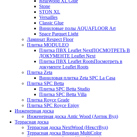
RealWood XL Glue
Stone
STON XL
Versailles
Classic Glue
Виниловые полы AQUAFLOOR Art
Space Parquet Light
Ламинат Respect Floor
Плитка MODULEO
Плитка ПВХ Leaflet Next
ПОСМОТРЕТЬ В
ДОКУМЕНТЕ Leaflet Next
Плитка ПВХ Leaflet Roots
Посмотреть в
документе Leaflet Roots
Плитка Zeta
Виниловая плитка Zeta SPC La Casa
Плитка SPC Betta
Плитка SPC Betta Studio
Плитка SPC Betta Villa
Плитка Royce Grade
Плитка SPC Royce Enjoy
Инженерная доска
Инженерная доска Antic Wood (Антик Вуд)
Террасная доска
Террасная доска NextWood (НекстВуд)
Террасная доска Bruggan MultiColor