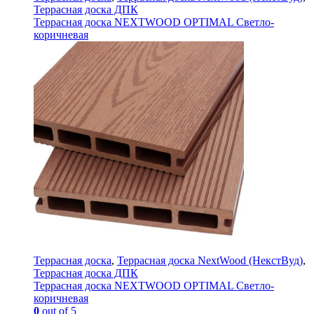
Террасная доска ДПК
Террасная доска NEXTWOOD OPTIMAL Светло-
коричневая
Террасная доска
,
Террасная доска NextWood (НекстВуд)
,
Террасная доска ДПК
Террасная доска NEXTWOOD OPTIMAL Светло-
коричневая
0
out of 5