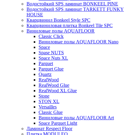
Водостойкий SPS ламинат BONKEEL PINE
Водостойкий SPS ламинат TARKETT FUNKY
HOUSE
Кварцвинил Bonkeel Style SPC
Кварцвиниловая плитка Bonkeel Tile SPC
Виниловые полы AQUAFLOOR
Classic Click
Виниловые полы AQUAFLOOR Nano
Space
Spase NUTS
Space Nuts XL
Parquet
Parquet Glue
Quartz
RealWood
RealWood Glue
RealWood XL Glue
Stone
STON XL
Versailles
Classic Glue
Виниловые полы AQUAFLOOR Art
Space Parquet Light
Ламинат Respect Floor
Плитка MODULEO