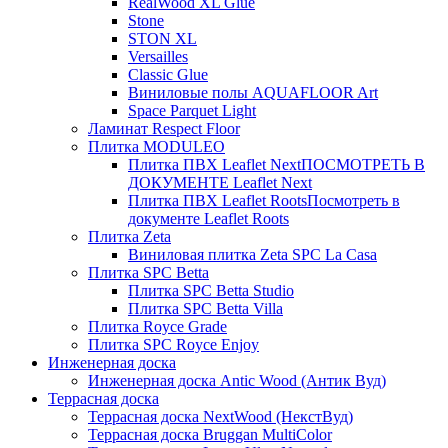
RealWood XL Glue
Stone
STON XL
Versailles
Classic Glue
Виниловые полы AQUAFLOOR Art
Space Parquet Light
Ламинат Respect Floor
Плитка MODULEO
Плитка ПВХ Leaflet Next
ПОСМОТРЕТЬ В
ДОКУМЕНТЕ Leaflet Next
Плитка ПВХ Leaflet Roots
Посмотреть в
документе Leaflet Roots
Плитка Zeta
Виниловая плитка Zeta SPC La Casa
Плитка SPC Betta
Плитка SPC Betta Studio
Плитка SPC Betta Villa
Плитка Royce Grade
Плитка SPC Royce Enjoy
Инженерная доска
Инженерная доска Antic Wood (Антик Вуд)
Террасная доска
Террасная доска NextWood (НекстВуд)
Террасная доска Bruggan MultiColor