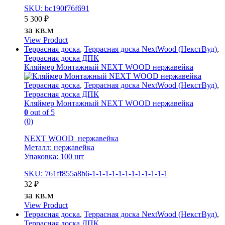
SKU: bc190f76f691
5 300
₽
за кв.м
View Product
Террасная доска
,
Террасная доска NextWood (НекстВуд)
,
Террасная доска ДПК
Кляймер Монтажный NEXT WOOD нержавейка
Террасная доска
,
Террасная доска NextWood (НекстВуд)
,
Террасная доска ДПК
Кляймер Монтажный NEXT WOOD нержавейка
0
out of 5
(0)
NEXT WOOD нержавейка
Металл: нержавейка
Упаковка: 100 шт
SKU: 761ff855a8b6-1-1-1-1-1-1-1-1-1-1-1-1
32
₽
за кв.м
View Product
Террасная доска
,
Террасная доска NextWood (НекстВуд)
,
Террасная доска ДПК