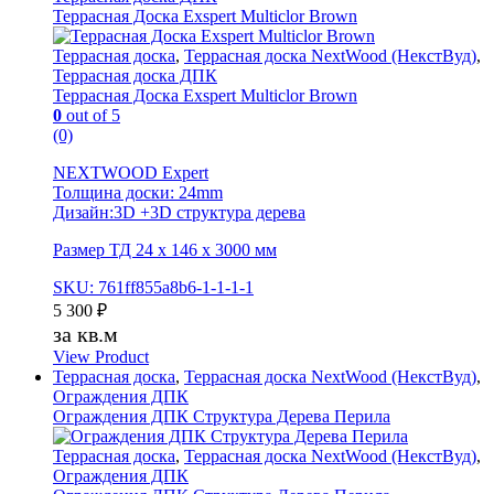
Террасная Доска Exspert Multiclor Brown
Террасная доска
,
Террасная доска NextWood (НекстВуд)
,
Террасная доска ДПК
Террасная Доска Exspert Multiclor Brown
0
out of 5
(0)
NEXTWOOD Expert
Толщина доски: 24mm
Дизайн:3D +3D cтруктура дерева
Размер ТД 24 х 146 х 3000 мм
SKU: 761ff855a8b6-1-1-1-1
5 300
₽
за кв.м
View Product
Террасная доска
,
Террасная доска NextWood (НекстВуд)
,
Ограждения ДПК
Ограждения ДПК Структура Дерева Перила
Террасная доска
,
Террасная доска NextWood (НекстВуд)
,
Ограждения ДПК