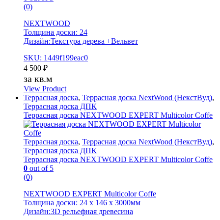
(0)
NEXTWOOD
Толщина доски: 24
Дизайн:Текстура дерева +Вельвет
SKU: 1449f199eac0
4 500
₽
за кв.м
View Product
Террасная доска
,
Террасная доска NextWood (НекстВуд)
,
Террасная доска ДПК
Террасная доска NEXTWOOD EXPERT Multicolor Coffe
Террасная доска
,
Террасная доска NextWood (НекстВуд)
,
Террасная доска ДПК
Террасная доска NEXTWOOD EXPERT Multicolor Coffe
0
out of 5
(0)
NEXTWOOD EXPERT Multicolor Coffe
Толщина доски: 24 х 146 х 3000мм
Дизайн:3D рельефная древесина