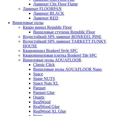
Ламинат Clix Floor Flame
Ламинат FLOORPAN
Ламинат BLACK
Ламинат RED
Виниловые полы
Кварц винил Republic Floor
Виниловые ступени Republic Floor
Водостойкий SPS ламинат BONKEEL PINE
Водостойкий SPS ламинат TARKETT FUNKY
HOUSE
Кварцвинил Bonkeel Style SPC
Кварцвиниловая плитка Bonkeel Tile SPC
Виниловые полы AQUAFLOOR
Classic Click
Виниловые полы AQUAFLOOR Nano
Space
Spase NUTS
Space Nuts XL
Parquet
Parquet Glue
Quartz
RealWood
RealWood Glue
RealWood XL Glue
Stone