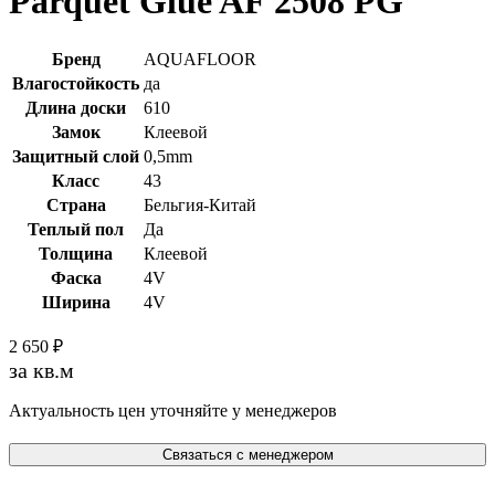
Parquet Glue AF 2508 PG
Бренд
AQUAFLOOR
Влагостойкость
да
Длина доски
610
Замок
Клеевой
Защитный слой
0,5mm
Класс
43
Страна
Бельгия-Китай
Теплый пол
Да
Толщина
Клеевой
Фаска
4V
Ширина
4V
2 650
₽
за кв.м
Актуальность цен уточняйте у менеджеров
Связаться с менеджером