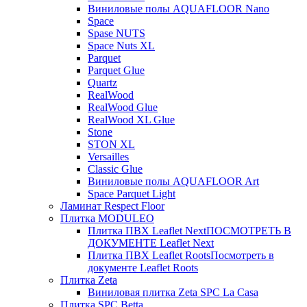
Виниловые полы AQUAFLOOR Nano
Space
Spase NUTS
Space Nuts XL
Parquet
Parquet Glue
Quartz
RealWood
RealWood Glue
RealWood XL Glue
Stone
STON XL
Versailles
Classic Glue
Виниловые полы AQUAFLOOR Art
Space Parquet Light
Ламинат Respect Floor
Плитка MODULEO
Плитка ПВХ Leaflet Next
ПОСМОТРЕТЬ В
ДОКУМЕНТЕ Leaflet Next
Плитка ПВХ Leaflet Roots
Посмотреть в
документе Leaflet Roots
Плитка Zeta
Виниловая плитка Zeta SPC La Casa
Плитка SPC Betta