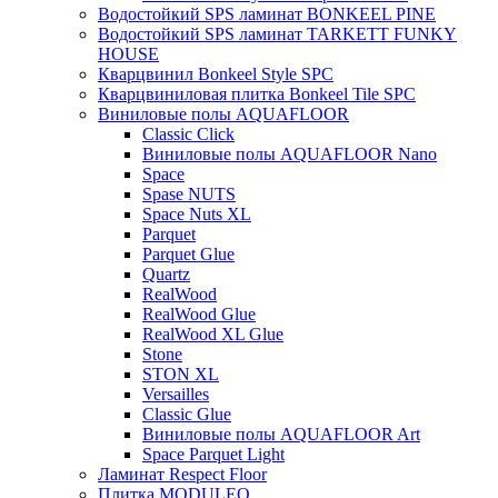
Водостойкий SPS ламинат BONKEEL PINE
Водостойкий SPS ламинат TARKETT FUNKY
HOUSE
Кварцвинил Bonkeel Style SPC
Кварцвиниловая плитка Bonkeel Tile SPC
Виниловые полы AQUAFLOOR
Classic Click
Виниловые полы AQUAFLOOR Nano
Space
Spase NUTS
Space Nuts XL
Parquet
Parquet Glue
Quartz
RealWood
RealWood Glue
RealWood XL Glue
Stone
STON XL
Versailles
Classic Glue
Виниловые полы AQUAFLOOR Art
Space Parquet Light
Ламинат Respect Floor
Плитка MODULEO