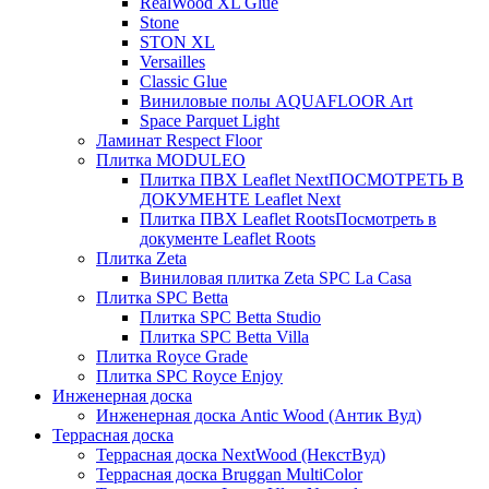
RealWood XL Glue
Stone
STON XL
Versailles
Classic Glue
Виниловые полы AQUAFLOOR Art
Space Parquet Light
Ламинат Respect Floor
Плитка MODULEO
Плитка ПВХ Leaflet Next
ПОСМОТРЕТЬ В
ДОКУМЕНТЕ Leaflet Next
Плитка ПВХ Leaflet Roots
Посмотреть в
документе Leaflet Roots
Плитка Zeta
Виниловая плитка Zeta SPC La Casa
Плитка SPC Betta
Плитка SPC Betta Studio
Плитка SPC Betta Villa
Плитка Royce Grade
Плитка SPC Royce Enjoy
Инженерная доска
Инженерная доска Antic Wood (Антик Вуд)
Террасная доска
Террасная доска NextWood (НекстВуд)
Террасная доска Bruggan MultiColor