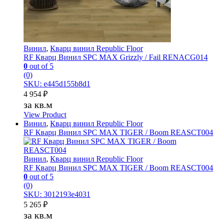
Винил
,
Кварц винил Republic Floor
RF Кварц Винил SPC MAX Grizzly / Fail RENACG014
0
out of 5
(0)
SKU: e445d155b8d1
4 954
₽
за кв.м
View Product
Винил
,
Кварц винил Republic Floor
RF Кварц Винил SPC MAX TIGER / Boom REASCT004
Винил
,
Кварц винил Republic Floor
RF Кварц Винил SPC MAX TIGER / Boom REASCT004
0
out of 5
(0)
SKU: 3012193e4031
5 265
₽
за кв.м