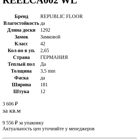
REELCA002 WL
Бренд
REPUBLIC FLOOR
Влагостойкость
да
Длина доски
1292
Замок
Замковой
Класс
42
Кол-во в уп.
2,65
Страна
ГЕРМАНИЯ
Теплый пол
Да
Толщина
3,5 mm
Фаска
да
Ширина
181
Штука
12
3 606
₽
за кв.м
9 556
₽
за упаковку
Актуальность цен уточняйте у менеджеров