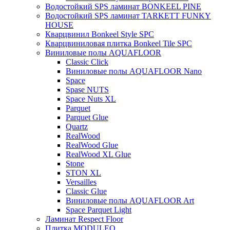
Водостойкий SPS ламинат BONKEEL PINE
Водостойкий SPS ламинат TARKETT FUNKY
HOUSE
Кварцвинил Bonkeel Style SPC
Кварцвиниловая плитка Bonkeel Tile SPC
Виниловые полы AQUAFLOOR
Classic Click
Виниловые полы AQUAFLOOR Nano
Space
Spase NUTS
Space Nuts XL
Parquet
Parquet Glue
Quartz
RealWood
RealWood Glue
RealWood XL Glue
Stone
STON XL
Versailles
Classic Glue
Виниловые полы AQUAFLOOR Art
Space Parquet Light
Ламинат Respect Floor
Плитка MODULEO