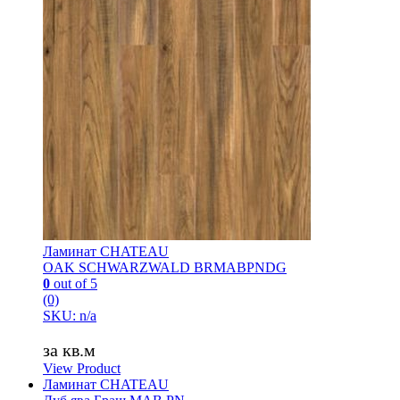
Ламинат CHATEAU
OAK SCHWARZWALD BRMABPNDG
0
out of 5
(0)
SKU: n/a
за кв.м
View Product
Ламинат CHATEAU