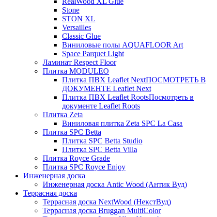
RealWood XL Glue
Stone
STON XL
Versailles
Classic Glue
Виниловые полы AQUAFLOOR Art
Space Parquet Light
Ламинат Respect Floor
Плитка MODULEO
Плитка ПВХ Leaflet Next
ПОСМОТРЕТЬ В
ДОКУМЕНТЕ Leaflet Next
Плитка ПВХ Leaflet Roots
Посмотреть в
документе Leaflet Roots
Плитка Zeta
Виниловая плитка Zeta SPC La Casa
Плитка SPC Betta
Плитка SPC Betta Studio
Плитка SPC Betta Villa
Плитка Royce Grade
Плитка SPC Royce Enjoy
Инженерная доска
Инженерная доска Antic Wood (Антик Вуд)
Террасная доска
Террасная доска NextWood (НекстВуд)
Террасная доска Bruggan MultiColor