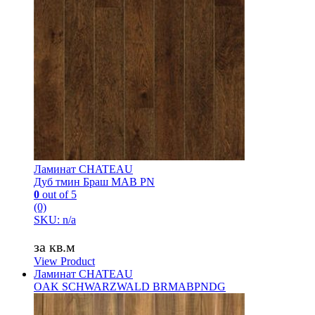
Ламинат CHATEAU
Дуб тмин Браш MAB PN
0
out of 5
(0)
SKU: n/a
за кв.м
View Product
Ламинат CHATEAU
OAK SCHWARZWALD BRMABPNDG