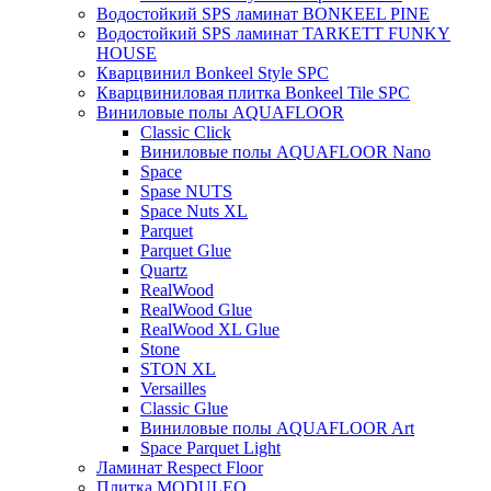
Водостойкий SPS ламинат BONKEEL PINE
Водостойкий SPS ламинат TARKETT FUNKY
HOUSE
Кварцвинил Bonkeel Style SPC
Кварцвиниловая плитка Bonkeel Tile SPC
Виниловые полы AQUAFLOOR
Classic Click
Виниловые полы AQUAFLOOR Nano
Space
Spase NUTS
Space Nuts XL
Parquet
Parquet Glue
Quartz
RealWood
RealWood Glue
RealWood XL Glue
Stone
STON XL
Versailles
Classic Glue
Виниловые полы AQUAFLOOR Art
Space Parquet Light
Ламинат Respect Floor
Плитка MODULEO