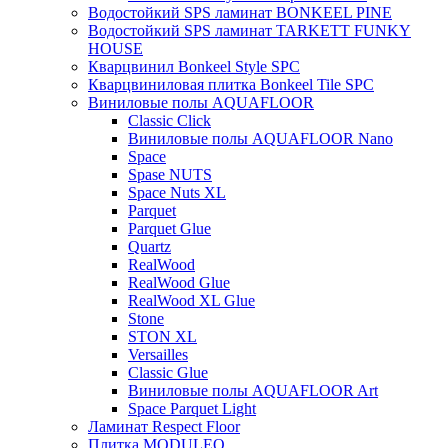
Водостойкий SPS ламинат BONKEEL PINE
Водостойкий SPS ламинат TARKETT FUNKY
HOUSE
Кварцвинил Bonkeel Style SPC
Кварцвиниловая плитка Bonkeel Tile SPC
Виниловые полы AQUAFLOOR
Classic Click
Виниловые полы AQUAFLOOR Nano
Space
Spase NUTS
Space Nuts XL
Parquet
Parquet Glue
Quartz
RealWood
RealWood Glue
RealWood XL Glue
Stone
STON XL
Versailles
Classic Glue
Виниловые полы AQUAFLOOR Art
Space Parquet Light
Ламинат Respect Floor
Плитка MODULEO