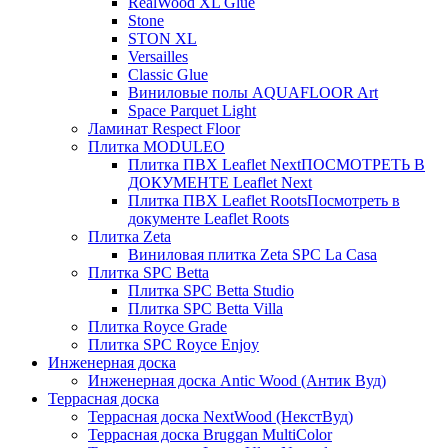
RealWood XL Glue
Stone
STON XL
Versailles
Classic Glue
Виниловые полы AQUAFLOOR Art
Space Parquet Light
Ламинат Respect Floor
Плитка MODULEO
Плитка ПВХ Leaflet Next
ПОСМОТРЕТЬ В
ДОКУМЕНТЕ Leaflet Next
Плитка ПВХ Leaflet Roots
Посмотреть в
документе Leaflet Roots
Плитка Zeta
Виниловая плитка Zeta SPC La Casa
Плитка SPC Betta
Плитка SPC Betta Studio
Плитка SPC Betta Villa
Плитка Royce Grade
Плитка SPC Royce Enjoy
Инженерная доска
Инженерная доска Antic Wood (Антик Вуд)
Террасная доска
Террасная доска NextWood (НекстВуд)
Террасная доска Bruggan MultiColor