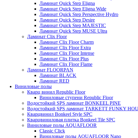
Ламинат Quick Step Eligna
Ламинат Quick Step Eligna Wide
Ламинат Quick Step Perspective Hydro
Ламинат Quick Step Desire
Ламинат Quick Step MAJESTIC
Ламинат Quick Step MUSE Ultra
Ламинат Clix Floor
Ламинат Clix Floor Charm
Ламинат Clix Floor Extra
Ламинат Clix Floor Intense
Ламинат Clix Floor Plus
Ламинат Clix Floor Flame
Ламинат FLOORPAN
Ламинат BLACK
Ламинат RED
Виниловые полы
Кварц винил Republic Floor
Виниловые ступени Republic Floor
Водостойкий SPS ламинат BONKEEL PINE
Водостойкий SPS ламинат TARKETT FUNKY HO
Кварцвинил Bonkeel Style SPC
Кварцвиниловая плитка Bonkeel Tile SPC
Виниловые полы AQUAFLOOR
Classic Click
Виниловые полы AQUAFLOOR Nano