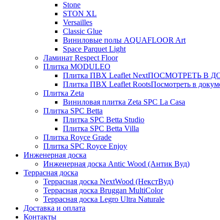
Stone
STON XL
Versailles
Classic Glue
Виниловые полы AQUAFLOOR Art
Space Parquet Light
Ламинат Respect Floor
Плитка MODULEO
Плитка ПВХ Leaflet Next
ПОСМОТРЕТЬ В ДОК
Плитка ПВХ Leaflet Roots
Посмотреть в докуме
Плитка Zeta
Виниловая плитка Zeta SPC La Casa
Плитка SPC Betta
Плитка SPC Betta Studio
Плитка SPC Betta Villa
Плитка Royce Grade
Плитка SPC Royce Enjoy
Инженерная доска
Инженерная доска Antic Wood (Антик Вуд)
Террасная доска
Террасная доска NextWood (НекстВуд)
Террасная доска Bruggan MultiColor
Террасная доска Legro Ultra Naturale
Доставка и оплата
Контакты