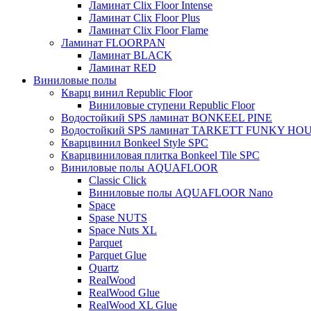
Ламинат Clix Floor Intense
Ламинат Clix Floor Plus
Ламинат Clix Floor Flame
Ламинат FLOORPAN
Ламинат BLACK
Ламинат RED
Виниловые полы
Кварц винил Republic Floor
Виниловые ступени Republic Floor
Водостойкий SPS ламинат BONKEEL PINE
Водостойкий SPS ламинат TARKETT FUNKY HO
Кварцвинил Bonkeel Style SPC
Кварцвиниловая плитка Bonkeel Tile SPC
Виниловые полы AQUAFLOOR
Classic Click
Виниловые полы AQUAFLOOR Nano
Space
Spase NUTS
Space Nuts XL
Parquet
Parquet Glue
Quartz
RealWood
RealWood Glue
RealWood XL Glue