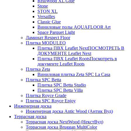
RealWood XL Glue
Stone
STON XL
Versailles
Classic Glue
Виниловые полы AQUAFLOOR Art
Space Parquet Light
Ламинат Respect Floor
Плитка MODULEO
Плитка ПВХ Leaflet Next
ПОСМОТРЕТЬ В
ДОКУМЕНТЕ Leaflet Next
Плитка ПВХ Leaflet Roots
Посмотреть в
документе Leaflet Roots
Плитка Zeta
Виниловая плитка Zeta SPC La Casa
Плитка SPC Betta
Плитка SPC Betta Studio
Плитка SPC Betta Villa
Плитка Royce Grade
Плитка SPC Royce Enjoy
Инженерная доска
Инженерная доска Antic Wood (Антик Вуд)
Террасная доска
Террасная доска NextWood (НекстВуд)
Террасная доска Bruggan MultiColor