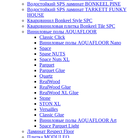
Водостойкий SPS ламинат BONKEEL PINE
Водостойкий SPS ламинат TARKETT FUNKY
HOUSE
Кварцвинил Bonkeel Style SPC
Кварцвиниловая плитка Bonkeel Tile SPC
Виниловые полы AQUAFLOOR
Classic Click
Виниловые полы AQUAFLOOR Nano
Space
Spase NUTS
Space Nuts XL
Parquet
Parquet Glue
Quartz
RealWood
RealWood Glue
RealWood XL Glue
Stone
STON XL
Versailles
Classic Glue
Виниловые полы AQUAFLOOR Art
Space Parquet Light
Ламинат Respect Floor
Плитка MODULEO