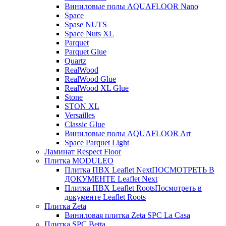
Виниловые полы AQUAFLOOR Nano
Space
Spase NUTS
Space Nuts XL
Parquet
Parquet Glue
Quartz
RealWood
RealWood Glue
RealWood XL Glue
Stone
STON XL
Versailles
Classic Glue
Виниловые полы AQUAFLOOR Art
Space Parquet Light
Ламинат Respect Floor
Плитка MODULEO
Плитка ПВХ Leaflet Next
ПОСМОТРЕТЬ В
ДОКУМЕНТЕ Leaflet Next
Плитка ПВХ Leaflet Roots
Посмотреть в
документе Leaflet Roots
Плитка Zeta
Виниловая плитка Zeta SPC La Casa
Плитка SPC Betta