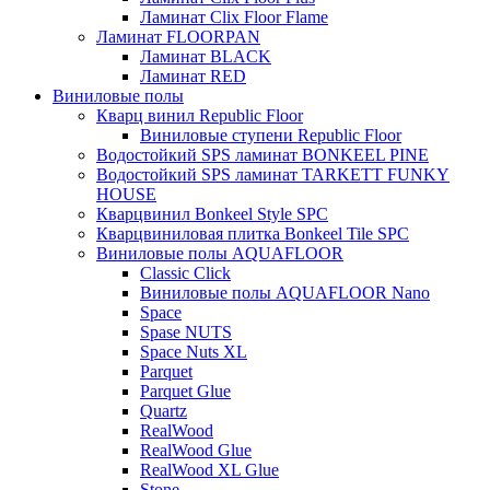
Ламинат Clix Floor Flame
Ламинат FLOORPAN
Ламинат BLACK
Ламинат RED
Виниловые полы
Кварц винил Republic Floor
Виниловые ступени Republic Floor
Водостойкий SPS ламинат BONKEEL PINE
Водостойкий SPS ламинат TARKETT FUNKY
HOUSE
Кварцвинил Bonkeel Style SPC
Кварцвиниловая плитка Bonkeel Tile SPC
Виниловые полы AQUAFLOOR
Classic Click
Виниловые полы AQUAFLOOR Nano
Space
Spase NUTS
Space Nuts XL
Parquet
Parquet Glue
Quartz
RealWood
RealWood Glue
RealWood XL Glue
Stone