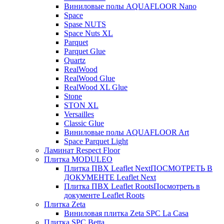
Виниловые полы AQUAFLOOR Nano
Space
Spase NUTS
Space Nuts XL
Parquet
Parquet Glue
Quartz
RealWood
RealWood Glue
RealWood XL Glue
Stone
STON XL
Versailles
Classic Glue
Виниловые полы AQUAFLOOR Art
Space Parquet Light
Ламинат Respect Floor
Плитка MODULEO
Плитка ПВХ Leaflet Next
ПОСМОТРЕТЬ В
ДОКУМЕНТЕ Leaflet Next
Плитка ПВХ Leaflet Roots
Посмотреть в
документе Leaflet Roots
Плитка Zeta
Виниловая плитка Zeta SPC La Casa
Плитка SPC Betta