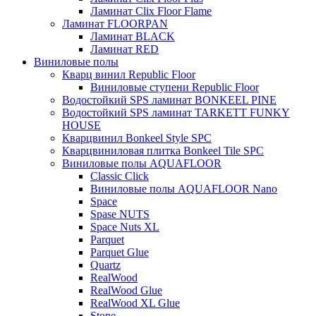
Ламинат Clix Floor Flame
Ламинат FLOORPAN
Ламинат BLACK
Ламинат RED
Виниловые полы
Кварц винил Republic Floor
Виниловые ступени Republic Floor
Водостойкий SPS ламинат BONKEEL PINE
Водостойкий SPS ламинат TARKETT FUNKY
HOUSE
Кварцвинил Bonkeel Style SPC
Кварцвиниловая плитка Bonkeel Tile SPC
Виниловые полы AQUAFLOOR
Classic Click
Виниловые полы AQUAFLOOR Nano
Space
Spase NUTS
Space Nuts XL
Parquet
Parquet Glue
Quartz
RealWood
RealWood Glue
RealWood XL Glue
Stone