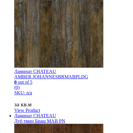
Ламинат CHATEAU
AMBER JOHANNESBRMABPLDG
0
out of 5
(0)
SKU: n/a
за кв.м
View Product
Ламинат CHATEAU
Дуб тмин Браш MAB PN