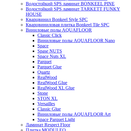
Водостойкий SPS ламинат BONKEEL PINE
Водостойкий SPS ламинат TARKETT FUNKY
HOUSE
Кварцвинил Bonkeel Style SPC
Кварцвиниловая плитка Bonkeel Tile SPC
Виниловые полы AQUAFLOOR
Classic Click
Виниловые полы AQUAFLOOR Nano
Space
Spase NUTS
Space Nuts XL
Parquet
Parquet Glue
Quartz
RealWood
RealWood Glue
RealWood XL Glue
Stone
STON XL
Versailles
Classic Glue
Виниловые полы AQUAFLOOR Art
Space Parquet Light
Ламинат Respect Floor
Плитка MODULEO