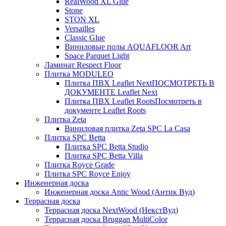
RealWood XL Glue
Stone
STON XL
Versailles
Classic Glue
Виниловые полы AQUAFLOOR Art
Space Parquet Light
Ламинат Respect Floor
Плитка MODULEO
Плитка ПВХ Leaflet Next
ПОСМОТРЕТЬ В
ДОКУМЕНТЕ Leaflet Next
Плитка ПВХ Leaflet Roots
Посмотреть в
документе Leaflet Roots
Плитка Zeta
Виниловая плитка Zeta SPC La Casa
Плитка SPC Betta
Плитка SPC Betta Studio
Плитка SPC Betta Villa
Плитка Royce Grade
Плитка SPC Royce Enjoy
Инженерная доска
Инженерная доска Antic Wood (Антик Вуд)
Террасная доска
Террасная доска NextWood (НекстВуд)
Террасная доска Bruggan MultiColor