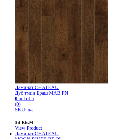
Ламинат CHATEAU
Дуб тмин Браш MAB PN
0
out of 5
(0)
SKU: n/a
за кв.м
View Product
Ламинат CHATEAU