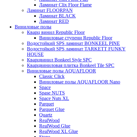
Ламинат Clix Floor Flame
Ламинат FLOORPAN
Ламинат BLACK
Ламинат RED
Виниловые полы
Кварц винил Republic Floor
Виниловые ступени Republic Floor
Водостойкий SPS ламинат BONKEEL PINE
Водостойкий SPS ламинат TARKETT FUNKY
HOUSE
Кварцвинил Bonkeel Style SPC
Кварцвиниловая плитка Bonkeel Tile SPC
Виниловые полы AQUAFLOOR
Classic Click
Виниловые полы AQUAFLOOR Nano
Space
Spase NUTS
Space Nuts XL
Parquet
Parquet Glue
Quartz
RealWood
RealWood Glue
RealWood XL Glue
Stone