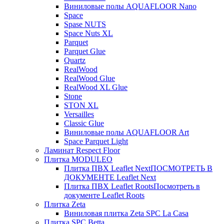
Виниловые полы AQUAFLOOR Nano
Space
Spase NUTS
Space Nuts XL
Parquet
Parquet Glue
Quartz
RealWood
RealWood Glue
RealWood XL Glue
Stone
STON XL
Versailles
Classic Glue
Виниловые полы AQUAFLOOR Art
Space Parquet Light
Ламинат Respect Floor
Плитка MODULEO
Плитка ПВХ Leaflet Next
ПОСМОТРЕТЬ В
ДОКУМЕНТЕ Leaflet Next
Плитка ПВХ Leaflet Roots
Посмотреть в
документе Leaflet Roots
Плитка Zeta
Виниловая плитка Zeta SPC La Casa
Плитка SPC Betta