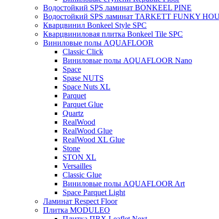
Водостойкий SPS ламинат BONKEEL PINE
Водостойкий SPS ламинат TARKETT FUNKY HO
Кварцвинил Bonkeel Style SPC
Кварцвиниловая плитка Bonkeel Tile SPC
Виниловые полы AQUAFLOOR
Classic Click
Виниловые полы AQUAFLOOR Nano
Space
Spase NUTS
Space Nuts XL
Parquet
Parquet Glue
Quartz
RealWood
RealWood Glue
RealWood XL Glue
Stone
STON XL
Versailles
Classic Glue
Виниловые полы AQUAFLOOR Art
Space Parquet Light
Ламинат Respect Floor
Плитка MODULEO
Плитка ПВХ Leaflet Next