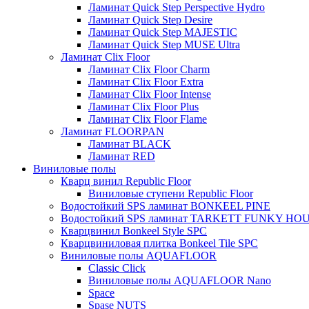
Ламинат Quick Step Perspective Hydro
Ламинат Quick Step Desire
Ламинат Quick Step MAJESTIC
Ламинат Quick Step MUSE Ultra
Ламинат Clix Floor
Ламинат Clix Floor Charm
Ламинат Clix Floor Extra
Ламинат Clix Floor Intense
Ламинат Clix Floor Plus
Ламинат Clix Floor Flame
Ламинат FLOORPAN
Ламинат BLACK
Ламинат RED
Виниловые полы
Кварц винил Republic Floor
Виниловые ступени Republic Floor
Водостойкий SPS ламинат BONKEEL PINE
Водостойкий SPS ламинат TARKETT FUNKY HO
Кварцвинил Bonkeel Style SPC
Кварцвиниловая плитка Bonkeel Tile SPC
Виниловые полы AQUAFLOOR
Classic Click
Виниловые полы AQUAFLOOR Nano
Space
Spase NUTS