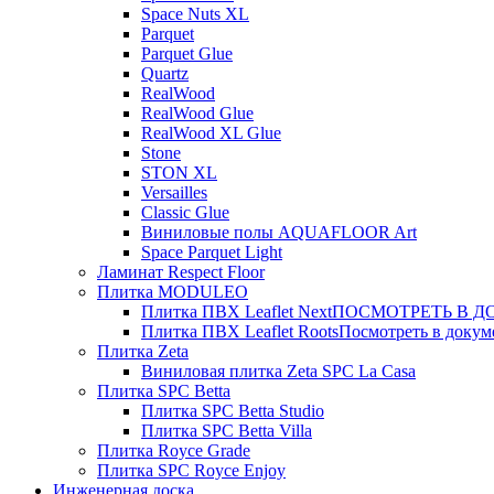
Space Nuts XL
Parquet
Parquet Glue
Quartz
RealWood
RealWood Glue
RealWood XL Glue
Stone
STON XL
Versailles
Classic Glue
Виниловые полы AQUAFLOOR Art
Space Parquet Light
Ламинат Respect Floor
Плитка MODULEO
Плитка ПВХ Leaflet Next
ПОСМОТРЕТЬ В ДОК
Плитка ПВХ Leaflet Roots
Посмотреть в докуме
Плитка Zeta
Виниловая плитка Zeta SPC La Casa
Плитка SPC Betta
Плитка SPC Betta Studio
Плитка SPC Betta Villa
Плитка Royce Grade
Плитка SPC Royce Enjoy
Инженерная доска