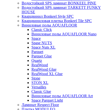
Водостойкий SPS ламинат BONKEEL PINE
Водостойкий SPS ламинат TARKETT FUNKY
HOUSE
Кварцвинил Bonkeel Style SPC
Кварцвиниловая плитка Bonkeel Tile SPC
Виниловые полы AQUAFLOOR
Classic Click
Виниловые полы AQUAFLOOR Nano
Space
Spase NUTS
Space Nuts XL
Parquet
Parquet Glue
Quartz
RealWood
RealWood Glue
RealWood XL Glue
Stone
STON XL
Versailles
Classic Glue
Виниловые полы AQUAFLOOR Art
Space Parquet Light
Ламинат Respect Floor
Плитка MODULEO