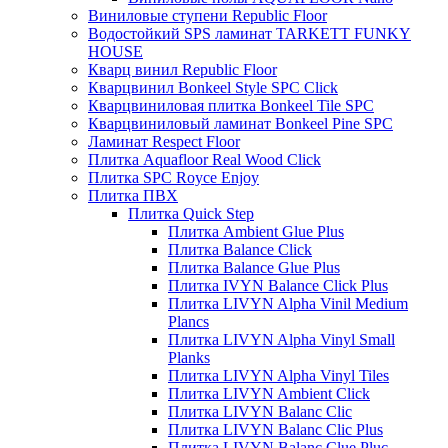
Виниловые ступени Republic Floor
Водостойкий SPS ламинат TARKETT FUNKY
HOUSE
Кварц винил Republic Floor
Кварцвинил Bonkeel Style SPC Click
Кварцвиниловая плитка Bonkeel Tile SPC
Кварцвиниловый ламинат Bonkeel Pine SPC
Ламинат Respect Floor
Плитка Aquafloor Real Wood Click
Плитка SPC Royce Enjoy
Плитка ПВХ
Плитка Quick Step
Плитка Ambient Glue Plus
Плитка Balance Click
Плитка Balance Glue Plus
Плитка IVYN Balance Click Plus
Плитка LIVYN Alpha Vinil Medium
Plancs
Плитка LIVYN Alpha Vinyl Small
Planks
Плитка LIVYN Alpha Vinyl Tiles
Плитка LIVYN Ambient Click
Плитка LIVYN Balanc Clic
Плитка LIVYN Balanc Clic Plus
Плитка LIVYN Balanc Clue Pluc