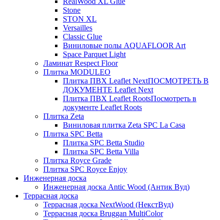
RealWood XL Glue
Stone
STON XL
Versailles
Classic Glue
Виниловые полы AQUAFLOOR Art
Space Parquet Light
Ламинат Respect Floor
Плитка MODULEO
Плитка ПВХ Leaflet Next
ПОСМОТРЕТЬ В
ДОКУМЕНТЕ Leaflet Next
Плитка ПВХ Leaflet Roots
Посмотреть в
документе Leaflet Roots
Плитка Zeta
Виниловая плитка Zeta SPC La Casa
Плитка SPC Betta
Плитка SPC Betta Studio
Плитка SPC Betta Villa
Плитка Royce Grade
Плитка SPC Royce Enjoy
Инженерная доска
Инженерная доска Antic Wood (Антик Вуд)
Террасная доска
Террасная доска NextWood (НекстВуд)
Террасная доска Bruggan MultiColor