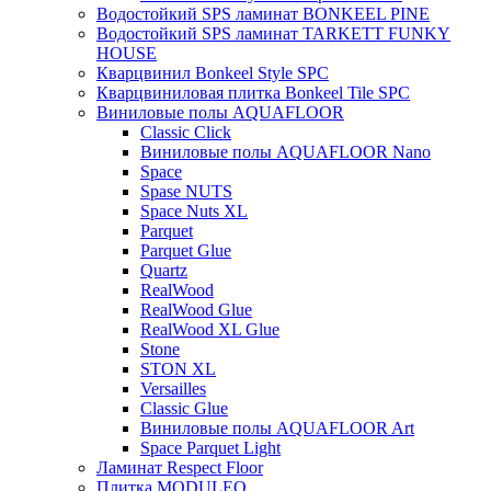
Водостойкий SPS ламинат BONKEEL PINE
Водостойкий SPS ламинат TARKETT FUNKY
HOUSE
Кварцвинил Bonkeel Style SPC
Кварцвиниловая плитка Bonkeel Tile SPC
Виниловые полы AQUAFLOOR
Classic Click
Виниловые полы AQUAFLOOR Nano
Space
Spase NUTS
Space Nuts XL
Parquet
Parquet Glue
Quartz
RealWood
RealWood Glue
RealWood XL Glue
Stone
STON XL
Versailles
Classic Glue
Виниловые полы AQUAFLOOR Art
Space Parquet Light
Ламинат Respect Floor
Плитка MODULEO