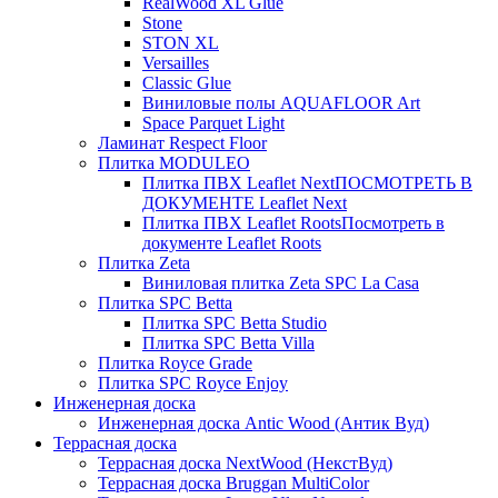
RealWood XL Glue
Stone
STON XL
Versailles
Classic Glue
Виниловые полы AQUAFLOOR Art
Space Parquet Light
Ламинат Respect Floor
Плитка MODULEO
Плитка ПВХ Leaflet Next
ПОСМОТРЕТЬ В
ДОКУМЕНТЕ Leaflet Next
Плитка ПВХ Leaflet Roots
Посмотреть в
документе Leaflet Roots
Плитка Zeta
Виниловая плитка Zeta SPC La Casa
Плитка SPC Betta
Плитка SPC Betta Studio
Плитка SPC Betta Villa
Плитка Royce Grade
Плитка SPC Royce Enjoy
Инженерная доска
Инженерная доска Antic Wood (Антик Вуд)
Террасная доска
Террасная доска NextWood (НекстВуд)
Террасная доска Bruggan MultiColor