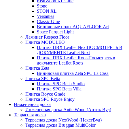
RealWood XL Glue
Stone
STON XL
Versailles
Classic Glue
Виниловые полы AQUAFLOOR Art
Space Parquet Light
Ламинат Respect Floor
Плитка MODULEO
Плитка ПВХ Leaflet Next
ПОСМОТРЕТЬ В
ДОКУМЕНТЕ Leaflet Next
Плитка ПВХ Leaflet Roots
Посмотреть в
документе Leaflet Roots
Плитка Zeta
Виниловая плитка Zeta SPC La Casa
Плитка SPC Betta
Плитка SPC Betta Studio
Плитка SPC Betta Villa
Плитка Royce Grade
Плитка SPC Royce Enjoy
Инженерная доска
Инженерная доска Antic Wood (Антик Вуд)
Террасная доска
Террасная доска NextWood (НекстВуд)
Террасная доска Bruggan MultiColor