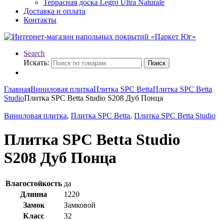
Террасная доска Legro Ultra Naturale
Доставка и оплата
Контакты
Search
Искать:
Поиск
Главная
Виниловая плитка
Плитка SPC Betta
Плитка SPC Betta
Studio
Плитка SPC Betta Studio S208 Дуб Понца
Виниловая плитка
,
Плитка SPC Betta
,
Плитка SPC Betta Studio
Плитка SPC Betta Studio
S208 Дуб Понца
Влагостойкость
да
Длинна
1220
Замок
Замковой
Класс
32