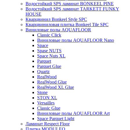
Водостойкий SPS ламинат BONKEEL PINE
Водостойкий SPS ламинат TARKETT FUNKY
HOUSE
Кварцвинил Bonkeel Style SPC
Кварцвиниловая плитка Bonkeel Tile SPC
Виниловые полы AQUAFLOOR
Classic Click
Виниловые полы AQUAFLOOR Nano
Space
Spase NUTS
Space Nuts XL
Parquet
Parquet Glue
Quartz
RealWood
RealWood Glue
RealWood XL Glue
Stone
STON XL
Versailles
Classic Glue
Виниловые полы AQUAFLOOR Art
Space Parquet Light
Ламинат Respect Floor
Плитка MODULEO