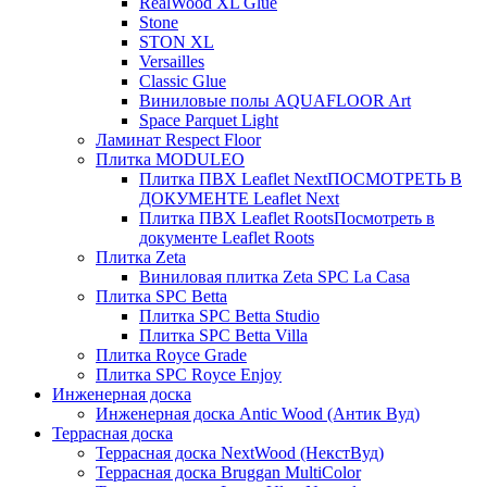
RealWood XL Glue
Stone
STON XL
Versailles
Classic Glue
Виниловые полы AQUAFLOOR Art
Space Parquet Light
Ламинат Respect Floor
Плитка MODULEO
Плитка ПВХ Leaflet Next
ПОСМОТРЕТЬ В
ДОКУМЕНТЕ Leaflet Next
Плитка ПВХ Leaflet Roots
Посмотреть в
документе Leaflet Roots
Плитка Zeta
Виниловая плитка Zeta SPC La Casa
Плитка SPC Betta
Плитка SPC Betta Studio
Плитка SPC Betta Villa
Плитка Royce Grade
Плитка SPC Royce Enjoy
Инженерная доска
Инженерная доска Antic Wood (Антик Вуд)
Террасная доска
Террасная доска NextWood (НекстВуд)
Террасная доска Bruggan MultiColor