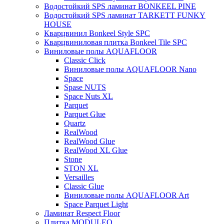
Водостойкий SPS ламинат BONKEEL PINE
Водостойкий SPS ламинат TARKETT FUNKY
HOUSE
Кварцвинил Bonkeel Style SPC
Кварцвиниловая плитка Bonkeel Tile SPC
Виниловые полы AQUAFLOOR
Classic Click
Виниловые полы AQUAFLOOR Nano
Space
Spase NUTS
Space Nuts XL
Parquet
Parquet Glue
Quartz
RealWood
RealWood Glue
RealWood XL Glue
Stone
STON XL
Versailles
Classic Glue
Виниловые полы AQUAFLOOR Art
Space Parquet Light
Ламинат Respect Floor
Плитка MODULEO