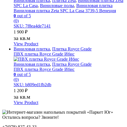
Виниловая плитка
,
Плитка Zeta
,
Виниловая плитка Zeta
SPC La Casa
,
Виниловые полы
,
Виниловая плитка
Виниловая плитка Zeta SPC La Casa 3739-5 Венеция
0
out of 5
(0)
SKU: 7f8ea4de7141
1 900
₽
за кв.м
View Product
Виниловая плитка
,
Плитка Royce Grade
ПВХ плитка Royce Grade Ибис
Виниловая плитка
,
Плитка Royce Grade
ПВХ плитка Royce Grade Ибис
0
out of 5
(0)
SKU: b809ed1fb2db
1 200
₽
за кв.м
View Product
Остались вопросы? Звоните!
+7(978) 827-43-33