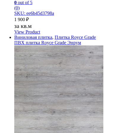
0
out of 5
(0)
SKU: ee6b45d3798a
1 900
₽
за кв.м
View Product
Виниловая плитка
,
Плитка Royce Grade
ПВХ плитка Royce Grade Энрум