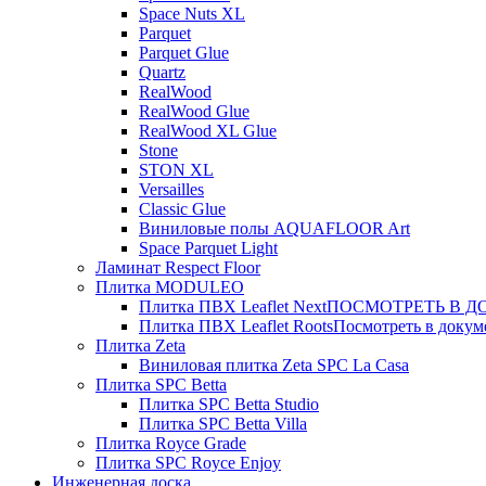
Space Nuts XL
Parquet
Parquet Glue
Quartz
RealWood
RealWood Glue
RealWood XL Glue
Stone
STON XL
Versailles
Classic Glue
Виниловые полы AQUAFLOOR Art
Space Parquet Light
Ламинат Respect Floor
Плитка MODULEO
Плитка ПВХ Leaflet Next
ПОСМОТРЕТЬ В ДОК
Плитка ПВХ Leaflet Roots
Посмотреть в докуме
Плитка Zeta
Виниловая плитка Zeta SPC La Casa
Плитка SPC Betta
Плитка SPC Betta Studio
Плитка SPC Betta Villa
Плитка Royce Grade
Плитка SPC Royce Enjoy
Инженерная доска