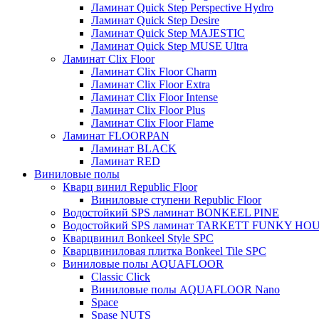
Ламинат Quick Step Perspective Hydro
Ламинат Quick Step Desire
Ламинат Quick Step MAJESTIC
Ламинат Quick Step MUSE Ultra
Ламинат Clix Floor
Ламинат Clix Floor Charm
Ламинат Clix Floor Extra
Ламинат Clix Floor Intense
Ламинат Clix Floor Plus
Ламинат Clix Floor Flame
Ламинат FLOORPAN
Ламинат BLACK
Ламинат RED
Виниловые полы
Кварц винил Republic Floor
Виниловые ступени Republic Floor
Водостойкий SPS ламинат BONKEEL PINE
Водостойкий SPS ламинат TARKETT FUNKY HO
Кварцвинил Bonkeel Style SPC
Кварцвиниловая плитка Bonkeel Tile SPC
Виниловые полы AQUAFLOOR
Classic Click
Виниловые полы AQUAFLOOR Nano
Space
Spase NUTS