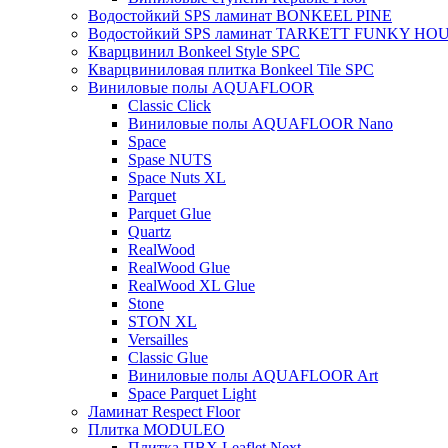
Водостойкий SPS ламинат BONKEEL PINE
Водостойкий SPS ламинат TARKETT FUNKY HO
Кварцвинил Bonkeel Style SPC
Кварцвиниловая плитка Bonkeel Tile SPC
Виниловые полы AQUAFLOOR
Classic Click
Виниловые полы AQUAFLOOR Nano
Space
Spase NUTS
Space Nuts XL
Parquet
Parquet Glue
Quartz
RealWood
RealWood Glue
RealWood XL Glue
Stone
STON XL
Versailles
Classic Glue
Виниловые полы AQUAFLOOR Art
Space Parquet Light
Ламинат Respect Floor
Плитка MODULEO
Плитка ПВХ Leaflet Next