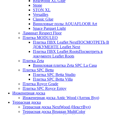
RealWood XL Glue
Stone
STON XL
Versailles
Classic Glue
Виниловые полы AQUAFLOOR Art
Space Parquet Light
Ламинат Respect Floor
Плитка MODULEO
Плитка ПВХ Leaflet Next
ПОСМОТРЕТЬ В
ДОКУМЕНТЕ Leaflet Next
Плитка ПВХ Leaflet Roots
Посмотреть в
документе Leaflet Roots
Плитка Zeta
Виниловая плитка Zeta SPC La Casa
Плитка SPC Betta
Плитка SPC Betta Studio
Плитка SPC Betta Villa
Плитка Royce Grade
Плитка SPC Royce Enjoy
Инженерная доска
Инженерная доска Antic Wood (Антик Вуд)
Террасная доска
Террасная доска NextWood (НекстВуд)
Террасная доска Bruggan MultiColor