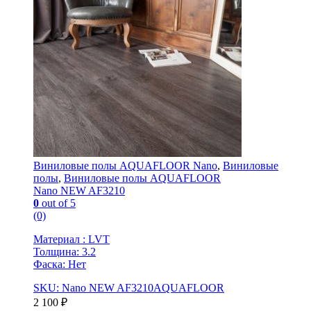
Виниловые полы AQUAFLOOR Nano
,
Виниловые
полы
,
Виниловые полы AQUAFLOOR
Nano NEW AF3210
0
out of 5
(0)
Материал : LVT
Толщина: 3.2
Фаска: Нет
SKU: Nano NEW AF3210AQUAFLOOR
2 100
₽