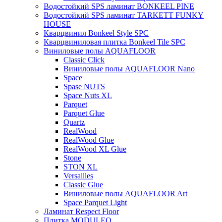
Водостойкий SPS ламинат BONKEEL PINE
Водостойкий SPS ламинат TARKETT FUNKY
HOUSE
Кварцвинил Bonkeel Style SPC
Кварцвиниловая плитка Bonkeel Tile SPC
Виниловые полы AQUAFLOOR
Classic Click
Виниловые полы AQUAFLOOR Nano
Space
Spase NUTS
Space Nuts XL
Parquet
Parquet Glue
Quartz
RealWood
RealWood Glue
RealWood XL Glue
Stone
STON XL
Versailles
Classic Glue
Виниловые полы AQUAFLOOR Art
Space Parquet Light
Ламинат Respect Floor
Плитка MODULEO