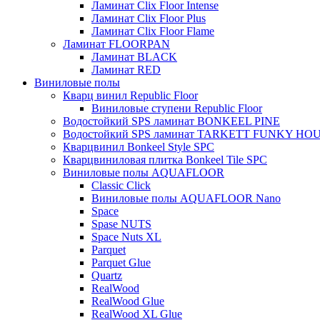
Ламинат Clix Floor Intense
Ламинат Clix Floor Plus
Ламинат Clix Floor Flame
Ламинат FLOORPAN
Ламинат BLACK
Ламинат RED
Виниловые полы
Кварц винил Republic Floor
Виниловые ступени Republic Floor
Водостойкий SPS ламинат BONKEEL PINE
Водостойкий SPS ламинат TARKETT FUNKY HO
Кварцвинил Bonkeel Style SPC
Кварцвиниловая плитка Bonkeel Tile SPC
Виниловые полы AQUAFLOOR
Classic Click
Виниловые полы AQUAFLOOR Nano
Space
Spase NUTS
Space Nuts XL
Parquet
Parquet Glue
Quartz
RealWood
RealWood Glue
RealWood XL Glue