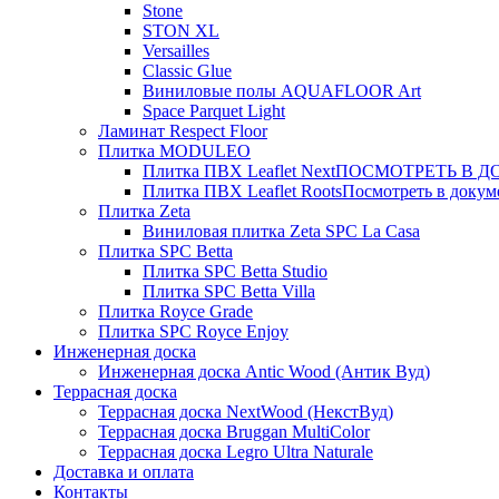
Stone
STON XL
Versailles
Classic Glue
Виниловые полы AQUAFLOOR Art
Space Parquet Light
Ламинат Respect Floor
Плитка MODULEO
Плитка ПВХ Leaflet Next
ПОСМОТРЕТЬ В ДОК
Плитка ПВХ Leaflet Roots
Посмотреть в докуме
Плитка Zeta
Виниловая плитка Zeta SPC La Casa
Плитка SPC Betta
Плитка SPC Betta Studio
Плитка SPC Betta Villa
Плитка Royce Grade
Плитка SPC Royce Enjoy
Инженерная доска
Инженерная доска Antic Wood (Антик Вуд)
Террасная доска
Террасная доска NextWood (НекстВуд)
Террасная доска Bruggan MultiColor
Террасная доска Legro Ultra Naturale
Доставка и оплата
Контакты