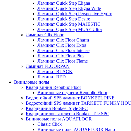
Ламинат Quick Step Eligna
Ламинат Quick Step Eligna Wide
Ламинат Quick Step Perspective Hydro
Ламинат Quick Step Desire
Ламинат Quick Step MAJESTIC
Ламинат Quick Step MUSE Ultra
Ламинат Clix Floor
Ламинат Clix Floor Charm
Ламинат Clix Floor Extra
Ламинат Clix Floor Intense
Ламинат Clix Floor Plus
Ламинат Clix Floor Flame
Ламинат FLOORPAN
Ламинат BLACK
Ламинат RED
Виниловые полы
Кварц винил Republic Floor
Виниловые ступени Republic Floor
Водостойкий SPS ламинат BONKEEL PINE
Водостойкий SPS ламинат TARKETT FUNKY HO
Кварцвинил Bonkeel Style SPC
Кварцвиниловая плитка Bonkeel Tile SPC
Виниловые полы AQUAFLOOR
Classic Click
Виниловые полы AQUAFLOOR Nano