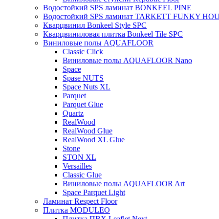
Водостойкий SPS ламинат BONKEEL PINE
Водостойкий SPS ламинат TARKETT FUNKY HO
Кварцвинил Bonkeel Style SPC
Кварцвиниловая плитка Bonkeel Tile SPC
Виниловые полы AQUAFLOOR
Classic Click
Виниловые полы AQUAFLOOR Nano
Space
Spase NUTS
Space Nuts XL
Parquet
Parquet Glue
Quartz
RealWood
RealWood Glue
RealWood XL Glue
Stone
STON XL
Versailles
Classic Glue
Виниловые полы AQUAFLOOR Art
Space Parquet Light
Ламинат Respect Floor
Плитка MODULEO
Плитка ПВХ Leaflet Next