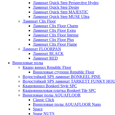
Ламинат Quick Step Perspective Hydro
Ламинат Quick Step Desire
Ламинат Quick Step MAJESTIC
Ламинат Quick Step MUSE Ultra
Ламинат Clix Floor
Ламинат Clix Floor Charm
Ламинат Clix Floor Extra
Ламинат Clix Floor Intense
Ламинат Clix Floor Plus
Ламинат Clix Floor Flame
Ламинат FLOORPAN
Ламинат BLACK
Ламинат RED
Виниловые полы
Кварц винил Republic Floor
Виниловые ступени Republic Floor
Водостойкий SPS ламинат BONKEEL PINE
Водостойкий SPS ламинат TARKETT FUNKY HO
Кварцвинил Bonkeel Style SPC
Кварцвиниловая плитка Bonkeel Tile SPC
Виниловые полы AQUAFLOOR
Classic Click
Виниловые полы AQUAFLOOR Nano
Space
Spase NUTS