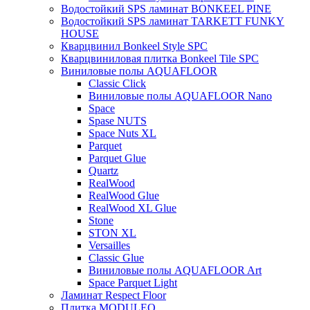
Водостойкий SPS ламинат BONKEEL PINE
Водостойкий SPS ламинат TARKETT FUNKY
HOUSE
Кварцвинил Bonkeel Style SPC
Кварцвиниловая плитка Bonkeel Tile SPC
Виниловые полы AQUAFLOOR
Classic Click
Виниловые полы AQUAFLOOR Nano
Space
Spase NUTS
Space Nuts XL
Parquet
Parquet Glue
Quartz
RealWood
RealWood Glue
RealWood XL Glue
Stone
STON XL
Versailles
Classic Glue
Виниловые полы AQUAFLOOR Art
Space Parquet Light
Ламинат Respect Floor
Плитка MODULEO