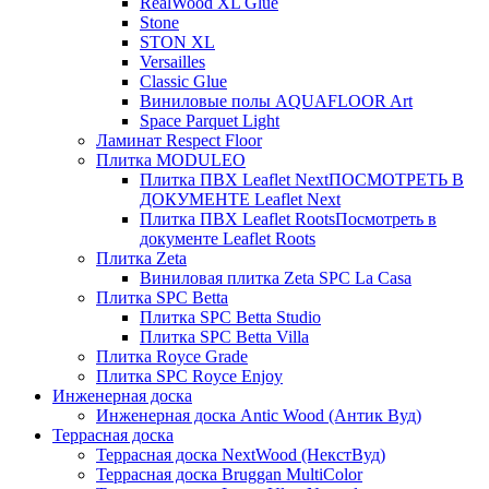
RealWood XL Glue
Stone
STON XL
Versailles
Classic Glue
Виниловые полы AQUAFLOOR Art
Space Parquet Light
Ламинат Respect Floor
Плитка MODULEO
Плитка ПВХ Leaflet Next
ПОСМОТРЕТЬ В
ДОКУМЕНТЕ Leaflet Next
Плитка ПВХ Leaflet Roots
Посмотреть в
документе Leaflet Roots
Плитка Zeta
Виниловая плитка Zeta SPC La Casa
Плитка SPC Betta
Плитка SPC Betta Studio
Плитка SPC Betta Villa
Плитка Royce Grade
Плитка SPC Royce Enjoy
Инженерная доска
Инженерная доска Antic Wood (Антик Вуд)
Террасная доска
Террасная доска NextWood (НекстВуд)
Террасная доска Bruggan MultiColor