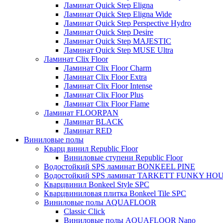
Ламинат Quick Step Eligna
Ламинат Quick Step Eligna Wide
Ламинат Quick Step Perspective Hydro
Ламинат Quick Step Desire
Ламинат Quick Step MAJESTIC
Ламинат Quick Step MUSE Ultra
Ламинат Clix Floor
Ламинат Clix Floor Charm
Ламинат Clix Floor Extra
Ламинат Clix Floor Intense
Ламинат Clix Floor Plus
Ламинат Clix Floor Flame
Ламинат FLOORPAN
Ламинат BLACK
Ламинат RED
Виниловые полы
Кварц винил Republic Floor
Виниловые ступени Republic Floor
Водостойкий SPS ламинат BONKEEL PINE
Водостойкий SPS ламинат TARKETT FUNKY HO
Кварцвинил Bonkeel Style SPC
Кварцвиниловая плитка Bonkeel Tile SPC
Виниловые полы AQUAFLOOR
Classic Click
Виниловые полы AQUAFLOOR Nano