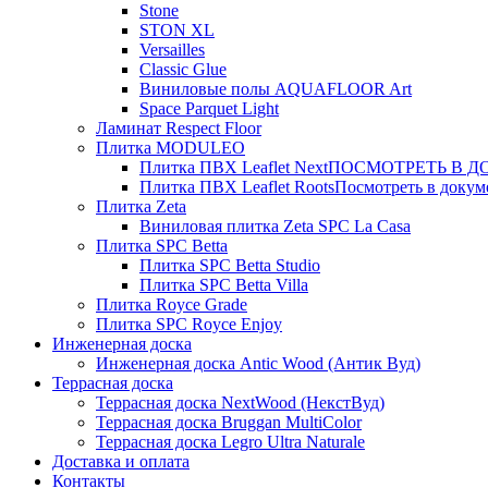
Stone
STON XL
Versailles
Classic Glue
Виниловые полы AQUAFLOOR Art
Space Parquet Light
Ламинат Respect Floor
Плитка MODULEO
Плитка ПВХ Leaflet Next
ПОСМОТРЕТЬ В ДОК
Плитка ПВХ Leaflet Roots
Посмотреть в докуме
Плитка Zeta
Виниловая плитка Zeta SPC La Casa
Плитка SPC Betta
Плитка SPC Betta Studio
Плитка SPC Betta Villa
Плитка Royce Grade
Плитка SPC Royce Enjoy
Инженерная доска
Инженерная доска Antic Wood (Антик Вуд)
Террасная доска
Террасная доска NextWood (НекстВуд)
Террасная доска Bruggan MultiColor
Террасная доска Legro Ultra Naturale
Доставка и оплата
Контакты