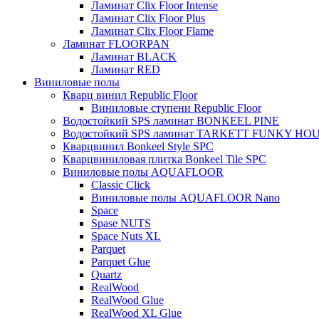
Ламинат Clix Floor Intense
Ламинат Clix Floor Plus
Ламинат Clix Floor Flame
Ламинат FLOORPAN
Ламинат BLACK
Ламинат RED
Виниловые полы
Кварц винил Republic Floor
Виниловые ступени Republic Floor
Водостойкий SPS ламинат BONKEEL PINE
Водостойкий SPS ламинат TARKETT FUNKY HO
Кварцвинил Bonkeel Style SPC
Кварцвиниловая плитка Bonkeel Tile SPC
Виниловые полы AQUAFLOOR
Classic Click
Виниловые полы AQUAFLOOR Nano
Space
Spase NUTS
Space Nuts XL
Parquet
Parquet Glue
Quartz
RealWood
RealWood Glue
RealWood XL Glue