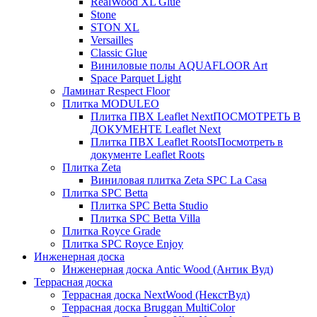
RealWood XL Glue
Stone
STON XL
Versailles
Classic Glue
Виниловые полы AQUAFLOOR Art
Space Parquet Light
Ламинат Respect Floor
Плитка MODULEO
Плитка ПВХ Leaflet Next
ПОСМОТРЕТЬ В
ДОКУМЕНТЕ Leaflet Next
Плитка ПВХ Leaflet Roots
Посмотреть в
документе Leaflet Roots
Плитка Zeta
Виниловая плитка Zeta SPC La Casa
Плитка SPC Betta
Плитка SPC Betta Studio
Плитка SPC Betta Villa
Плитка Royce Grade
Плитка SPC Royce Enjoy
Инженерная доска
Инженерная доска Antic Wood (Антик Вуд)
Террасная доска
Террасная доска NextWood (НекстВуд)
Террасная доска Bruggan MultiColor