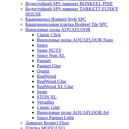
Водостойкий SPS ламинат BONKEEL PINE
Водостойкий SPS ламинат TARKETT FUNKY
HOUSE
Кварцвинил Bonkeel Style SPC
Кварцвиниловая плитка Bonkeel Tile SPC
Виниловые полы AQUAFLOOR
Classic Click
Виниловые полы AQUAFLOOR Nano
Space
Spase NUTS
Space Nuts XL
Parquet
Parquet Glue
Quartz
RealWood
RealWood Glue
RealWood XL Glue
Stone
STON XL
Versailles
Classic Glue
Виниловые полы AQUAFLOOR Art
Space Parquet Light
Ламинат Respect Floor
Плитка MODULEO