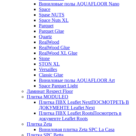
Виниловые полы AQUAFLOOR Nano
Space
Spase NUTS
Space Nuts XL
Parquet
Parquet Glue
Quartz
RealWood
RealWood Glue
RealWood XL Glue
Stone
STON XL
Versailles
Classic Glue
Виниловые полы AQUAFLOOR Art
Space Parquet Light
Ламинат Respect Floor
Плитка MODULEO
Плитка ПВХ Leaflet Next
ПОСМОТРЕТЬ В
ДОКУМЕНТЕ Leaflet Next
Плитка ПВХ Leaflet Roots
Посмотреть в
документе Leaflet Roots
Плитка Zeta
Виниловая плитка Zeta SPC La Casa
Плитка SPC Betta