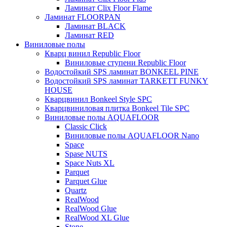
Ламинат Clix Floor Flame
Ламинат FLOORPAN
Ламинат BLACK
Ламинат RED
Виниловые полы
Кварц винил Republic Floor
Виниловые ступени Republic Floor
Водостойкий SPS ламинат BONKEEL PINE
Водостойкий SPS ламинат TARKETT FUNKY
HOUSE
Кварцвинил Bonkeel Style SPC
Кварцвиниловая плитка Bonkeel Tile SPC
Виниловые полы AQUAFLOOR
Classic Click
Виниловые полы AQUAFLOOR Nano
Space
Spase NUTS
Space Nuts XL
Parquet
Parquet Glue
Quartz
RealWood
RealWood Glue
RealWood XL Glue
Stone