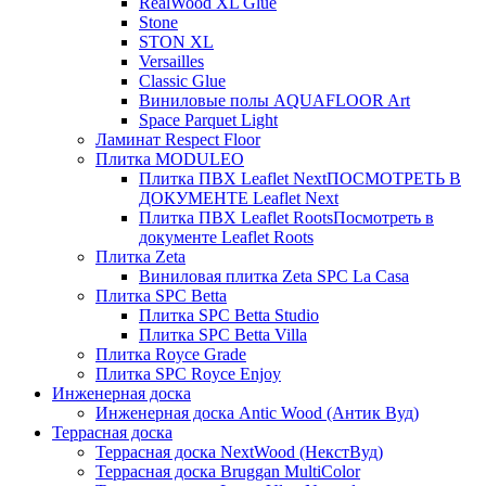
RealWood XL Glue
Stone
STON XL
Versailles
Classic Glue
Виниловые полы AQUAFLOOR Art
Space Parquet Light
Ламинат Respect Floor
Плитка MODULEO
Плитка ПВХ Leaflet Next
ПОСМОТРЕТЬ В
ДОКУМЕНТЕ Leaflet Next
Плитка ПВХ Leaflet Roots
Посмотреть в
документе Leaflet Roots
Плитка Zeta
Виниловая плитка Zeta SPC La Casa
Плитка SPC Betta
Плитка SPC Betta Studio
Плитка SPC Betta Villa
Плитка Royce Grade
Плитка SPC Royce Enjoy
Инженерная доска
Инженерная доска Antic Wood (Антик Вуд)
Террасная доска
Террасная доска NextWood (НекстВуд)
Террасная доска Bruggan MultiColor