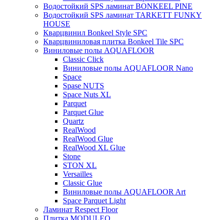
Водостойкий SPS ламинат BONKEEL PINE
Водостойкий SPS ламинат TARKETT FUNKY
HOUSE
Кварцвинил Bonkeel Style SPC
Кварцвиниловая плитка Bonkeel Tile SPC
Виниловые полы AQUAFLOOR
Classic Click
Виниловые полы AQUAFLOOR Nano
Space
Spase NUTS
Space Nuts XL
Parquet
Parquet Glue
Quartz
RealWood
RealWood Glue
RealWood XL Glue
Stone
STON XL
Versailles
Classic Glue
Виниловые полы AQUAFLOOR Art
Space Parquet Light
Ламинат Respect Floor
Плитка MODULEO