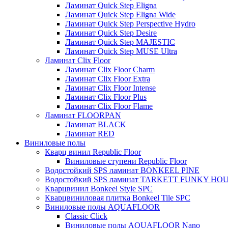
Ламинат Quick Step Eligna
Ламинат Quick Step Eligna Wide
Ламинат Quick Step Perspective Hydro
Ламинат Quick Step Desire
Ламинат Quick Step MAJESTIC
Ламинат Quick Step MUSE Ultra
Ламинат Clix Floor
Ламинат Clix Floor Charm
Ламинат Clix Floor Extra
Ламинат Clix Floor Intense
Ламинат Clix Floor Plus
Ламинат Clix Floor Flame
Ламинат FLOORPAN
Ламинат BLACK
Ламинат RED
Виниловые полы
Кварц винил Republic Floor
Виниловые ступени Republic Floor
Водостойкий SPS ламинат BONKEEL PINE
Водостойкий SPS ламинат TARKETT FUNKY HO
Кварцвинил Bonkeel Style SPC
Кварцвиниловая плитка Bonkeel Tile SPC
Виниловые полы AQUAFLOOR
Classic Click
Виниловые полы AQUAFLOOR Nano