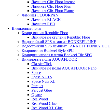
Ламинат Clix Floor Intense
Ламинат Clix Floor Plus
Ламинат Clix Floor Flame
Ламинат FLOORPAN
Ламинат BLACK
Ламинат RED
Виниловые полы
Кварц винил Republic Floor
Виниловые ступени Republic Floor
Водостойкий SPS ламинат BONKEEL PINE
Водостойкий SPS ламинат TARKETT FUNKY HO
Кварцвинил Bonkeel Style SPC
Кварцвиниловая плитка Bonkeel Tile SPC
Виниловые полы AQUAFLOOR
Classic Click
Виниловые полы AQUAFLOOR Nano
Space
Spase NUTS
Space Nuts XL
Parquet
Parquet Glue
Quartz
RealWood
RealWood Glue
RealWood XL Glue