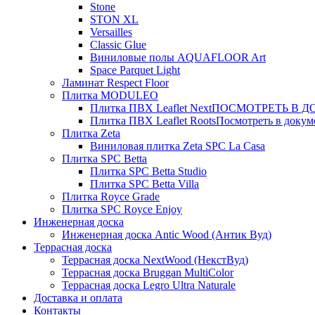
Stone
STON XL
Versailles
Classic Glue
Виниловые полы AQUAFLOOR Art
Space Parquet Light
Ламинат Respect Floor
Плитка MODULEO
Плитка ПВХ Leaflet Next
ПОСМОТРЕТЬ В ДОК
Плитка ПВХ Leaflet Roots
Посмотреть в докуме
Плитка Zeta
Виниловая плитка Zeta SPC La Casa
Плитка SPC Betta
Плитка SPC Betta Studio
Плитка SPC Betta Villa
Плитка Royce Grade
Плитка SPC Royce Enjoy
Инженерная доска
Инженерная доска Antic Wood (Антик Вуд)
Террасная доска
Террасная доска NextWood (НекстВуд)
Террасная доска Bruggan MultiColor
Террасная доска Legro Ultra Naturale
Доставка и оплата
Контакты