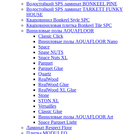
Водостойкий SPS ламинат BONKEEL PINE
Водостойкий SPS ламинат TARKETT FUNKY
HOUSE
Кварцвинил Bonkeel Style SPC
Кварцвиниловая плитка Bonkeel Tile SPC
Виниловые полы AQUAFLOOR
Classic Click
Виниловые полы AQUAFLOOR Nano
Space
Spase NUTS
Space Nuts XL
Parquet
Parquet Glue
Quartz
RealWood
RealWood Glue
RealWood XL Glue
Stone
STON XL
Versailles
Classic Glue
Виниловые полы AQUAFLOOR Art
Space Parquet Light
Ламинат Respect Floor
Плитка MODULEO