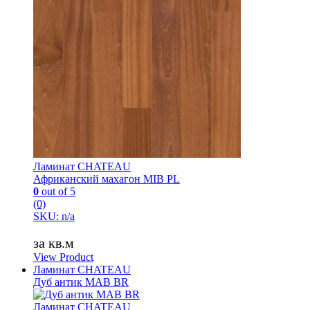
Ламинат CHATEAU
Африканский махагон MIB PL
0
out of 5
(0)
SKU: n/a
за кв.м
View Product
Ламинат CHATEAU
Дуб антик MAB BR
Ламинат CHATEAU