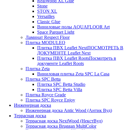
RealWood XL Glue
Stone
STON XL
Versailles
Classic Glue
Виниловые полы AQUAFLOOR Art
Space Parquet Light
Ламинат Respect Floor
Плитка MODULEO
Плитка ПВХ Leaflet Next
ПОСМОТРЕТЬ В
ДОКУМЕНТЕ Leaflet Next
Плитка ПВХ Leaflet Roots
Посмотреть в
документе Leaflet Roots
Плитка Zeta
Виниловая плитка Zeta SPC La Casa
Плитка SPC Betta
Плитка SPC Betta Studio
Плитка SPC Betta Villa
Плитка Royce Grade
Плитка SPC Royce Enjoy
Инженерная доска
Инженерная доска Antic Wood (Антик Вуд)
Террасная доска
Террасная доска NextWood (НекстВуд)
Террасная доска Bruggan MultiColor